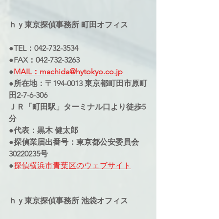
ｈｙ東京探偵事務所 町田オフィス
●TEL：042-732-3534
●FAX：042-732-3263
●
MAIL：machida@hytokyo.co.jp
●所在地：〒194-0013 東京都町田市原町
田2-7-6-306
ＪＲ「町田駅」ターミナル口より徒歩5
分
●代表：黒木 健太郎
●探偵業届出番号：東京都公安委員会
30220235号
●
探偵横浜市青葉区のウェブサイト
ｈｙ東京探偵事務所 池袋オフィス