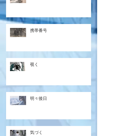
携帯番号
覗く
明々後日
気づく