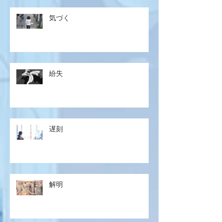
気づく
紛失
遅刻
解明