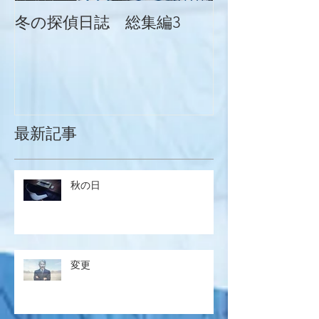
冬の探偵日誌 総集編3
冬の探偵日誌
最新記事
秋の日
変更