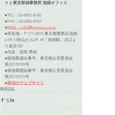
ｈｙ東京探偵事務所 池袋オフィス
●TEL：03-6802-8160
●FAX：03-6802-8161
●
MAIL：info@hytokyo.co.jp
●所在地：〒171-0014 東京都豊島区池袋
2-49-13杉山ビル2F JR「池袋駅」北口よ
り徒歩3分
●代表：原田 秀樹
●探偵業届出番号：東京都公安委員会 
第30170109号
●探偵業開始番号：東京都公安委員会 
第30110315号
●
探偵のウェブサイト
探偵日誌