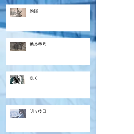
動揺
携帯番号
覗く
明々後日