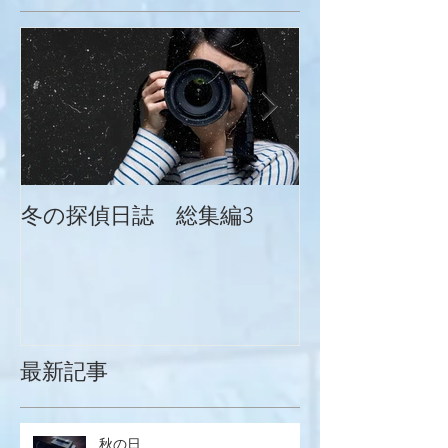
冬の探偵日誌 総集編3
冬の探偵日誌
最新記事
秋の日