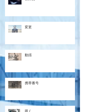
変更
動揺
携帯番号
覗く