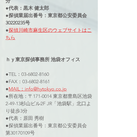
分
●代表：黒木 健太郎
●探偵業届出番号：東京都公安委員会
30220235号
●
探偵川崎市麻生区のウェブサイト
はこ
ちら
ｈｙ東京探偵事務所 池袋オフィス
●TEL：03-6802-8160
●FAX：03-6802-8161
●
MAIL：info@hytokyo.co.jp
●所在地：〒171-0014 東京都豊島区池袋
2-49-13杉山ビル2F JR「池袋駅」北口よ
り徒歩3分
●代表：原田 秀樹
●探偵業届出番号：東京都公安委員会 
第30170109号