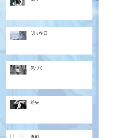
明々後日
気づく
紛失
遅刻