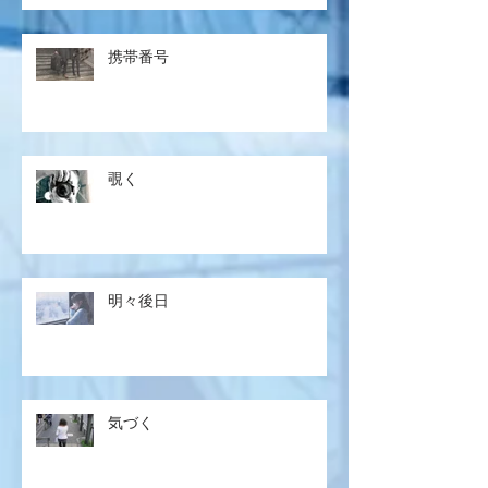
携帯番号
覗く
明々後日
気づく