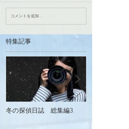
コメントを追加…
特集記事
冬の探偵日誌 総集編3
冬の探偵日誌