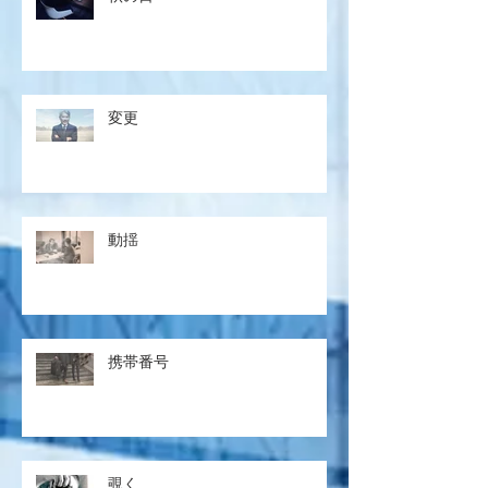
変更
動揺
携帯番号
覗く