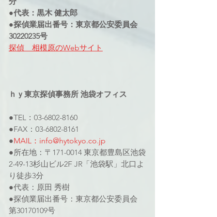
分
●代表：黒木 健太郎
●探偵業届出番号：東京都公安委員会
30220235号
探偵　相模原のWebサイト
ｈｙ東京探偵事務所 池袋オフィス
●TEL：03-6802-8160
●FAX：03-6802-8161
●
MAIL：info@hytokyo.co.jp
●所在地：〒171-0014 東京都豊島区池袋
2-49-13杉山ビル2F JR「池袋駅」北口よ
り徒歩3分
●代表：原田 秀樹
●探偵業届出番号：東京都公安委員会 
第30170109号