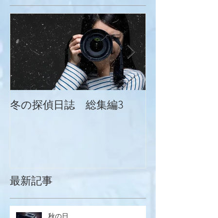
冬の探偵日誌 総集編3
冬の探偵日誌
最新記事
秋の日