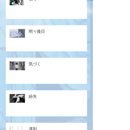
明々後日
気づく
紛失
遅刻