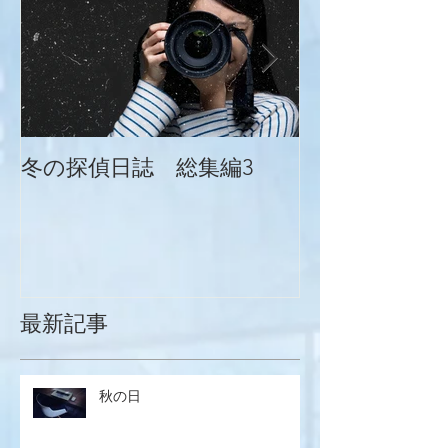
冬の探偵日誌 総集編3
冬の探偵日誌
最新記事
秋の日