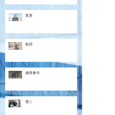
変更
動揺
携帯番号
覗く