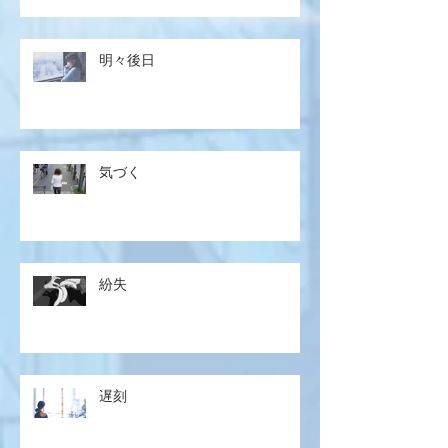
明々後日
気づく
紛失
遅刻