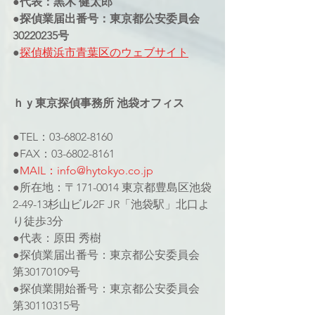
●代表：黒木 健太郎
●探偵業届出番号：東京都公安委員会
30220235号
●
探偵横浜市青葉区のウェブサイト
ｈｙ東京探偵事務所 池袋オフィス
●TEL：03-6802-8160
●FAX：03-6802-8161
●
MAIL：info@hytokyo.co.jp
●所在地：〒171-0014 東京都豊島区池袋
2-49-13杉山ビル2F JR「池袋駅」北口よ
り徒歩3分
●代表：原田 秀樹
●探偵業届出番号：東京都公安委員会 
第30170109号
●探偵業開始番号：東京都公安委員会 
第30110315号