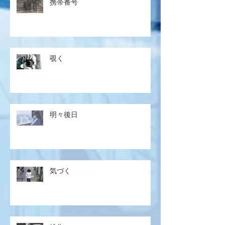
携帯番号
覗く
明々後日
気づく