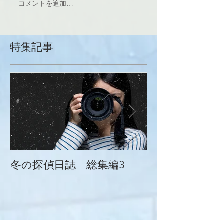
コメントを追加…
特集記事
冬の探偵日誌 総集編3
冬の探偵日誌