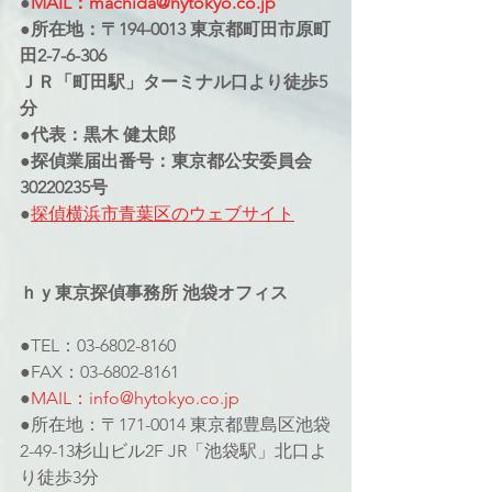
●
MAIL：machida@hytokyo.co.jp
●所在地：〒194-0013 東京都町田市原町
田2-7-6-306
ＪＲ「町田駅」ターミナル口より徒歩5
分
●代表：黒木 健太郎
●探偵業届出番号：東京都公安委員会
30220235号
●
探偵横浜市青葉区のウェブサイト
ｈｙ東京探偵事務所 池袋オフィス
●TEL：03-6802-8160
●FAX：03-6802-8161
●
MAIL：info@hytokyo.co.jp
●所在地：〒171-0014 東京都豊島区池袋
2-49-13杉山ビル2F JR「池袋駅」北口よ
り徒歩3分