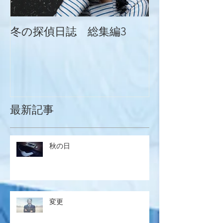
冬の探偵日誌 総集編3
冬の探偵日誌
最新記事
秋の日
変更