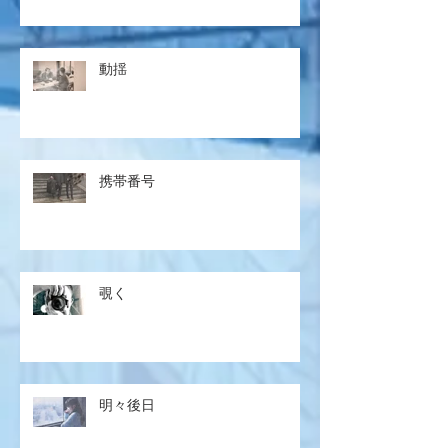
動揺
携帯番号
覗く
明々後日