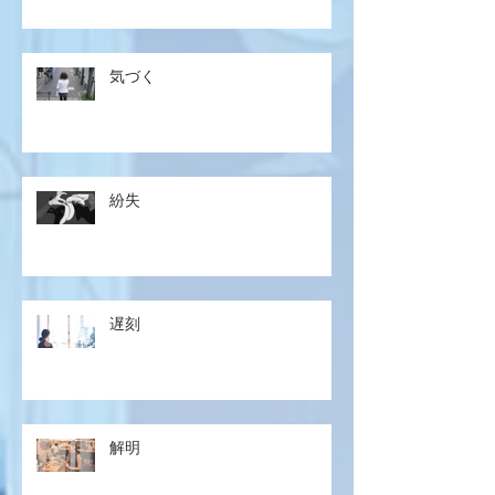
気づく
紛失
遅刻
解明