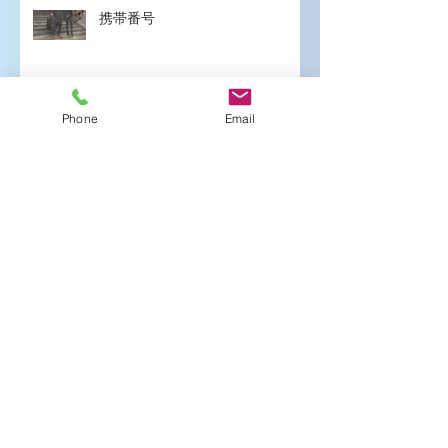
携帯番号
Phone
Email
覗く
明々後日
気づく