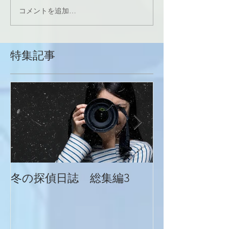
コメントを追加…
特集記事
冬の探偵日誌 総集編3
冬の探偵日誌