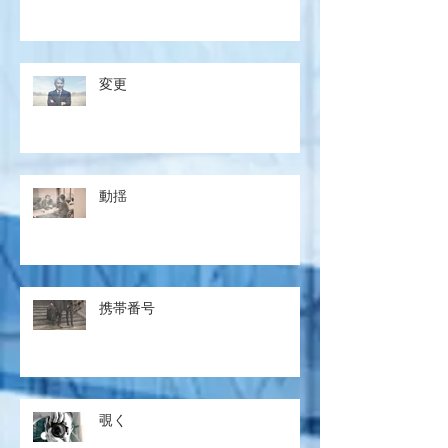
変更
動揺
携帯番号
覗く