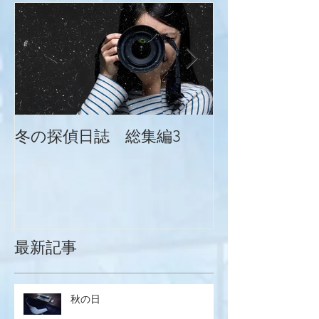
冬の探偵日誌 総集編3
冬の探偵日誌
最新記事
秋の日