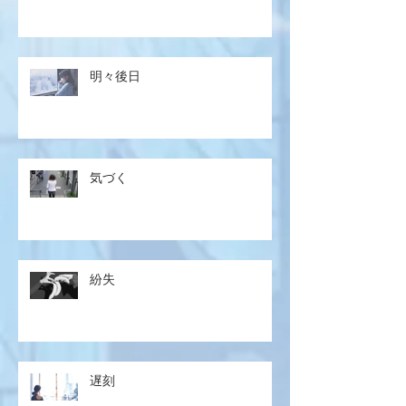
明々後日
気づく
紛失
遅刻