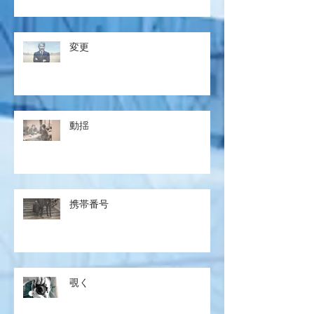
変更
動揺
携帯番号
覗く