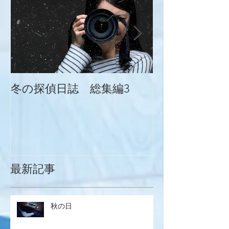
冬の探偵日誌 総集編3
冬の探偵日誌
最新記事
秋の日