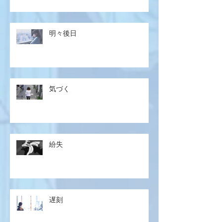
明々後日
気づく
紛失
遅刻