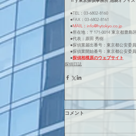
ｈｙ東京探偵事務所 池袋オフィス
●TEL：03-6802-8160
●FAX：03-6802-8161
●
MAIL：info@hytokyo.co.jp
●所在地：〒171-0014 東京都豊島
●代表：原田 秀樹
●探偵業届出番号：東京都公安委員会 
●探偵業開始番号：東京都公安委員会 
●
探偵相模原のウェブサイト
探偵日誌
コメント