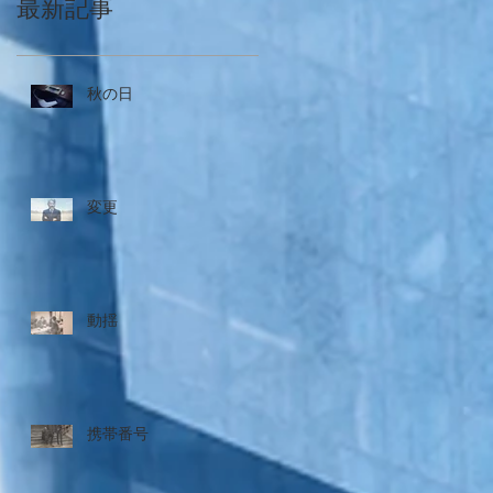
最新記事
秋の日
変更
動揺
携帯番号