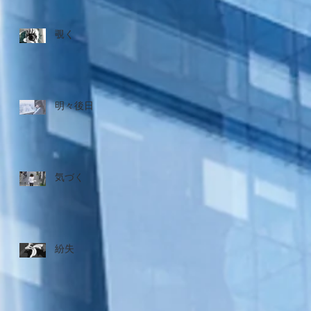
覗く
明々後日
気づく
紛失