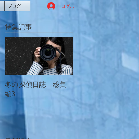
ログイン
ブログ
特集記事
冬の探偵日誌 総集
冬の探偵日誌 総集
編3
編2