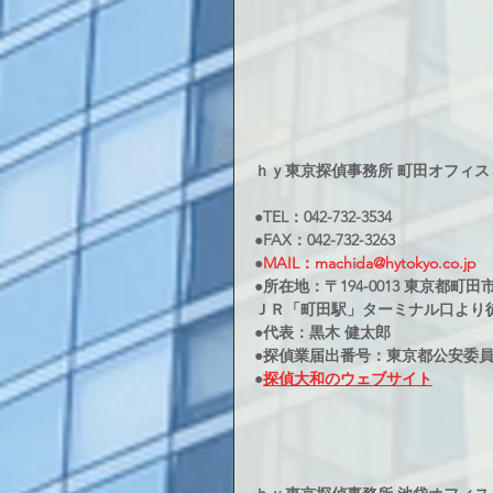
ｈｙ東京探偵事務所 町田オフィス
●TEL：042-732-3534
●FAX：042-732-3263
●
MAIL：machida@hytokyo.co.jp
●所在地：〒194-0013 東京都町田市原
ＪＲ「町田駅」ターミナル口より
●代表：黒木 健太郎
●探偵業届出番号：東京都公安委員会3
●
探偵大和のウェブサイト