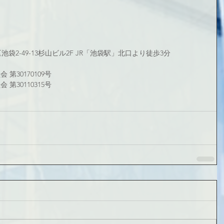
区池袋2-49-13杉山ビル2F JR「池袋駅」北口より徒歩3分
第30170109号
第30110315号