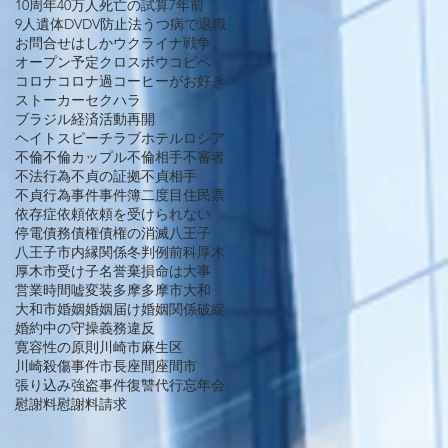
10周年
40万人死亡の試算
7年前
9人遺体
DV
DV防止法
うつ病で退職
お問合せ
はしか
ウクライナ戦争
オープン予定
クロスボウ
コピペ
コロナ
コロナ過
コーヒーがお好き
ストーカー
セクハラ
ブラジル経済活動再開
ヘイトスピーチ
ラブホテル
ロシア
不倫
不倫カップル
不倫相手
不審者
不法行為
不貞の証拠
不貞相手
不貞行為
事件
事件簿
二度目
住民票
依存症
依頼
依頼を受けられない
停電
債務
債権
債権の消滅
八王子
八王子市
内縁関係
冬
判例
前科
厚木
厚木市
受け子
名誉棄損
命は大事
営業時間
嘘
変装
多摩
多摩市
大和
大和市
婚姻
婚姻届け
婚姻関係破綻
婚約中の守操義務違反
寛容性の原則
川崎市麻生区
川崎殺傷事件
市長
座間
座間市
張り込み
強盗事件
復讐代行
忘年会
慰謝料
慰謝料請求