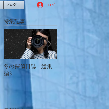
ログイン
ブログ
特集記事
冬の探偵日誌 総集
冬の探偵日誌 総集
編3
編2