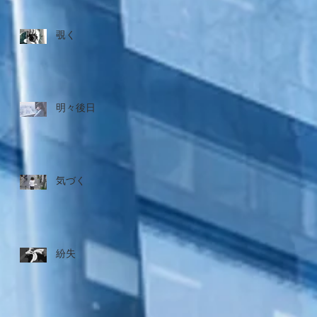
覗く
明々後日
気づく
紛失