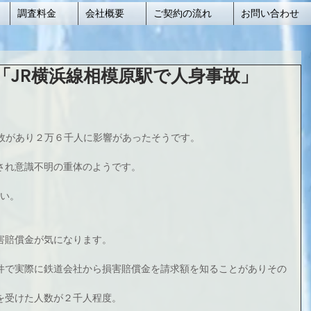
調査料金
会社概要
ご契約の流れ
お問い合わせ
「JR横浜線相模原駅で人身事故」
事故があり２万６千人に影響があったそうです。
され意識不明の重体のようです。
らい。
害賠償金が気になります。
件で実際に鉄道会社から損害賠償金を請求額を知ることがありその
を受けた人数が２千人程度。