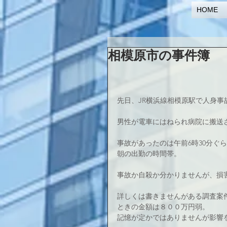
HOME
相模原市の事件簿 
先日、JR横浜線相模原駅で人身
男性が電車にはねられ病院に搬送
事故があったのは午前6時30分ぐ
朝の出勤の時間帯。
事故か自殺か分かりませんが、損
詳しくは書きませんがある調査案
ときの金額は８００万円弱。
記憶が定かではありませんが影響