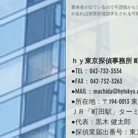
重体者が出ているので不謹慎かも
があれば損害賠償請求をされる可
ｈｙ東京探偵事務所 
●TEL：042-732-3534 
●FAX：042-732-3263 
●MAIL：machida@hytokyo.co
●所在地：〒194-0013 
ＪＲ「町田駅」ターミ
●代表：黒木 健太郎 
●探偵業届出番号：東京都