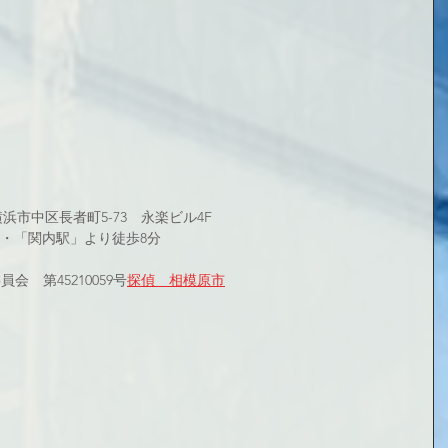
県横浜市中区長者町5-73　永楽ビル4F 
・「関内駅」より徒歩8分
　第45210059号
探偵　相模原市