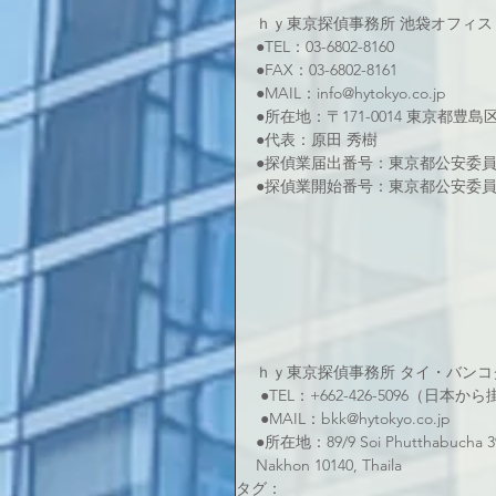
ｈｙ東京探偵事務所 池袋オフィス 
●TEL：03-6802-8160 
●FAX：03-6802-8161 
●MAIL：info@hytokyo.co.jp 
●所在地：〒171-0014 東京都豊島
●代表：原田 秀樹
●探偵業届出番号：東京都公安委員会  
●探偵業開始番号：東京都公安委員会 
ｈｙ東京探偵事務所 タイ・バンコ
 ●TEL：+662-426-5096（日
 ●MAIL：bkk@hytokyo.co.jp
●所在地：89/9 Soi Phutthabucha 39
Nakhon 10140, Thaila
タグ：