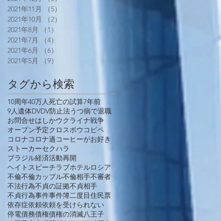
2021年11月
（5）
5件の記事
2021年10月
（2）
2件の記事
2021年8月
（1）
1件の記事
2021年7月
（4）
4件の記事
2021年6月
（6）
6件の記事
2021年5月
（9）
9件の記事
タグから検索
10周年
40万人死亡の試算
7年前
9人遺体
DV
DV防止法
うつ病で退職
お問合せ
はしか
ウクライナ戦争
オープン予定
クロスボウ
コピペ
コロナ
コロナ過
コーヒーがお好き
ストーカー
セクハラ
ブラジル経済活動再開
ヘイトスピーチ
ラブホテル
ロシア
不倫
不倫カップル
不倫相手
不審者
不法行為
不貞の証拠
不貞相手
不貞行為
事件
事件簿
二度目
住民票
依存症
依頼
依頼を受けられない
停電
債務
債権
債権の消滅
八王子