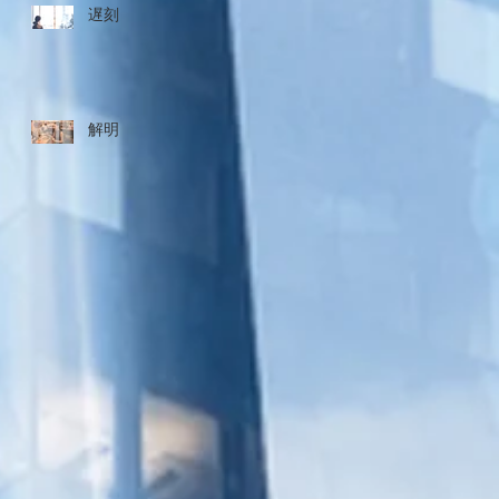
遅刻
解明