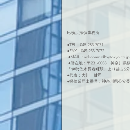
hy横浜探偵事務所  
●TEL：045-253-7071 
●FAX：045-253-7072
 ●MAIL：yokohama@hytokyo.co.jp
 ●所在地：〒231-0033　神奈川
「伊勢佐木長者町駅」より徒歩5分
●代表：大川　健司
●探偵業届出番号：神奈川県公安委員会