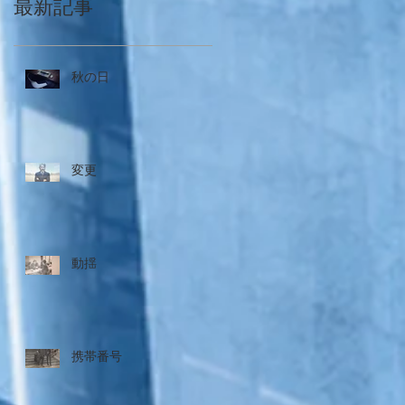
最新記事
秋の日
変更
動揺
携帯番号