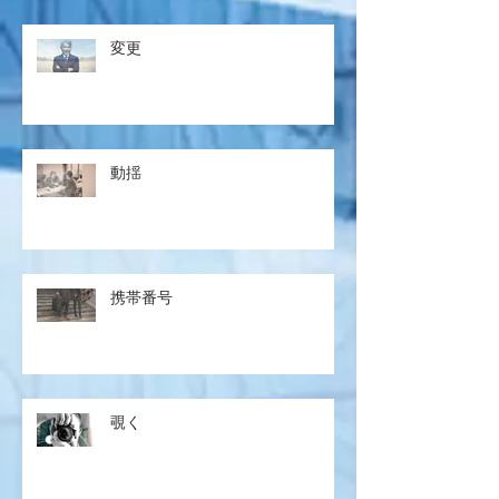
変更
動揺
携帯番号
覗く