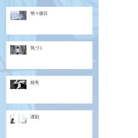
明々後日
気づく
紛失
遅刻