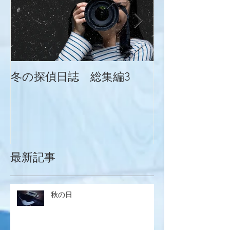
冬の探偵日誌 総集編3
冬の探偵日誌
最新記事
秋の日