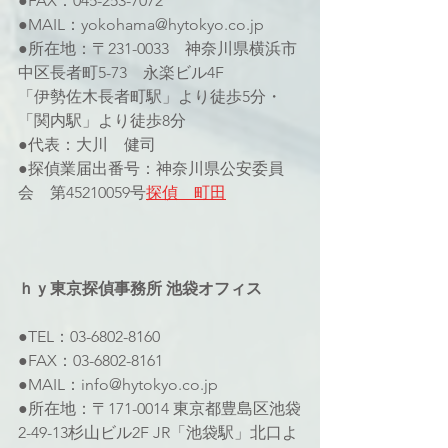
●FAX：045-253-7072
●MAIL：yokohama@hytokyo.co.jp
●所在地：〒231-0033　神奈川県横浜市
中区長者町5-73　永楽ビル4F 
「伊勢佐木長者町駅」より徒歩5分・
「関内駅」より徒歩8分
●代表：大川　健司
●探偵業届出番号：神奈川県公安委員
会　第45210059号
探偵　町田
ｈｙ東京探偵事務所 池袋オフィス 
●TEL：03-6802-8160 
●FAX：03-6802-8161 
●MAIL：info@hytokyo.co.jp 
●所在地：〒171-0014 東京都豊島区池袋
2-49-13杉山ビル2F JR「池袋駅」北口よ