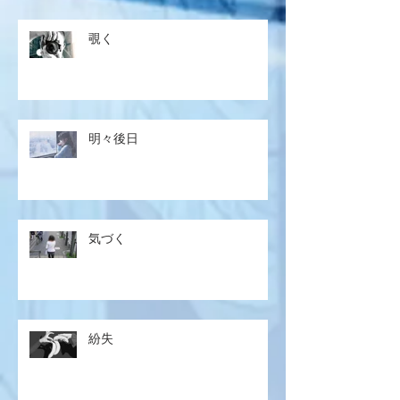
覗く
明々後日
気づく
紛失