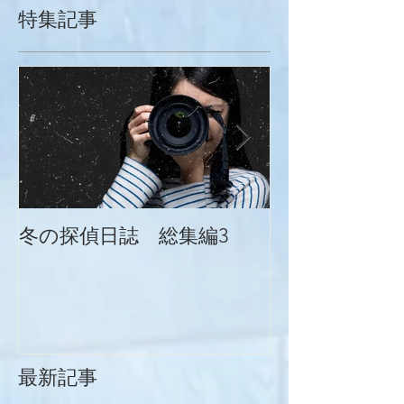
特集記事
冬の探偵日誌 総集編3
冬の探偵日誌
最新記事