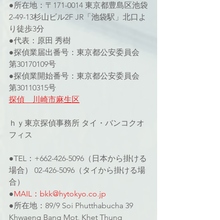
●所在地：〒171-0014 東京都豊島区池袋
2-49-13杉山ビル2F JR「池袋駅」北口よ
り徒歩3分
●代表：原田 秀樹
●探偵業届出番号：東京都公安委員会 
第30170109号
●探偵業開始番号：東京都公安委員会 
第30110315号
探偵　川崎市麻生区
ｈｙ東京探偵事務所 タイ・バンコクオ
フィス
●TEL：+662-426-5096（日本から掛ける
場合） 02-426-5096（タイから掛ける場
合）
●
MAIL：bkk@hytokyo.co.jp
●所在地：89/9 Soi Phutthabucha 39 
Khwaeng Bang Mot, Khet Thung 