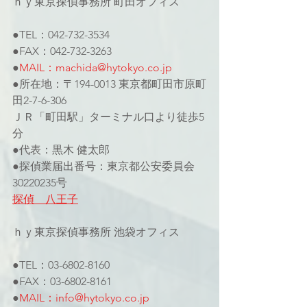
ｈｙ東京探偵事務所 町田オフィス
●TEL：042-732-3534
●FAX：042-732-3263
●
MAIL：machida@hytokyo.co.jp
●所在地：〒194-0013 東京都町田市原町
田2-7-6-306
ＪＲ「町田駅」ターミナル口より徒歩5
分
●代表：黒木 健太郎
●探偵業届出番号：東京都公安委員会
30220235号
探偵　八王子
ｈｙ東京探偵事務所 池袋オフィス
●TEL：03-6802-8160
●FAX：03-6802-8161
●
MAIL：info@hytokyo.co.jp