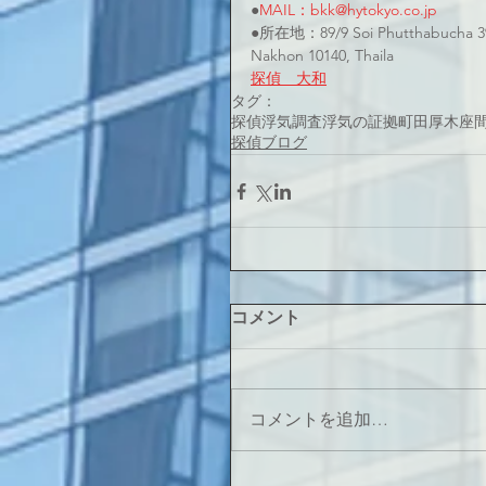
●
MAIL：bkk@hytokyo.co.jp
●所在地：89/9 Soi Phutthabucha 39
Nakhon 10140, Thaila
探偵　大和
タグ：
探偵
浮気調査
浮気の証拠
町田
厚木
座
探偵ブログ
コメント
コメントを追加…