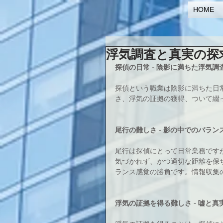
HOME
浮気調査と真実の探
探偵の日常 - 陰影に満ちた浮気調
探偵という職業は陰影に満ちた日
さ、浮気の証拠の獲得、ついて綴
尾行の難しさ - 影の中でのバラン
尾行は探偵にとって日常業務です
気づかれず、かつ適切な距離を保
ランス感覚の勝負です。情報収集
浮気の証拠を得る難しさ - 嘘と真