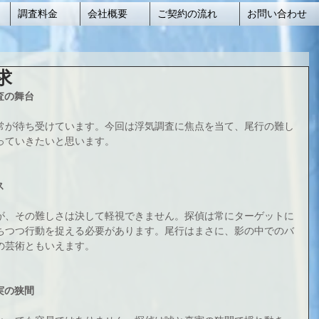
調査料金
会社概要
ご契約の流れ
お問い合わせ
求
査の舞台
常が待ち受けています。今回は浮気調査に焦点を当て、尾行の難し
っていきたいと思います。
ス
が、その難しさは決して軽視できません。探偵は常にターゲットに
ちつつ行動を捉える必要があります。尾行はまさに、影の中でのバ
の芸術ともいえます。
実の狭間