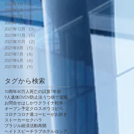
2022年4月
（4）
4件の記事
2022年3月
（3）
3件の記事
2022年2月
（3）
3件の記事
2022年1月
（5）
5件の記事
2021年12月
（3）
3件の記事
2021年11月
（5）
5件の記事
2021年10月
（2）
2件の記事
2021年8月
（1）
1件の記事
2021年7月
（4）
4件の記事
2021年6月
（6）
6件の記事
2021年5月
（9）
9件の記事
タグから検索
10周年
40万人死亡の試算
7年前
9人遺体
DV
DV防止法
うつ病で退職
お問合せ
はしか
ウクライナ戦争
オープン予定
クロスボウ
コピペ
コロナ
コロナ過
コーヒーがお好き
ストーカー
セクハラ
ブラジル経済活動再開
ヘイトスピーチ
ラブホテル
ロシア