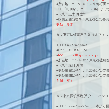
●所在地：〒194-0013 東京都町田市原
ＪＲ「町田駅」ターミナル口より
●代表：黒木 健太郎
●探偵業届出番号：東京都公安委員会3
探偵　厚木
ｈｙ東京探偵事務所 池袋オフィス
●TEL：03-6802-8160
●FAX：03-6802-8161
●
MAIL：info@hytokyo.co.jp
●所在地：〒171-0014 東京都豊島
●代表：原田 秀樹
●探偵業届出番号：東京都公安委員会 
●探偵業開始番号：東京都公安委員会 
探偵　座間
ｈｙ東京探偵事務所 タイ・バンコ
●TEL：+662-426-5096（日本