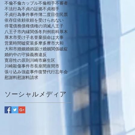
不倫
不倫カップル
不倫相手
不審者
不法行為
不貞の証拠
不貞相手
不貞行為
事件
事件簿
二度目
住民票
依存症
依頼
依頼を受けられない
停電
債務
債権
債権の消滅
八王子
八王子市
内縁関係
冬
判例
前科
厚木
厚木市
受け子
名誉棄損
命は大事
営業時間
嘘
変装
多摩
多摩市
大和
大和市
婚姻
婚姻届け
婚姻関係破綻
婚約中の守操義務違反
寛容性の原則
川崎市麻生区
川崎殺傷事件
市長
座間
座間市
張り込み
強盗事件
復讐代行
忘年会
慰謝料
慰謝料請求
ソーシャルメディア