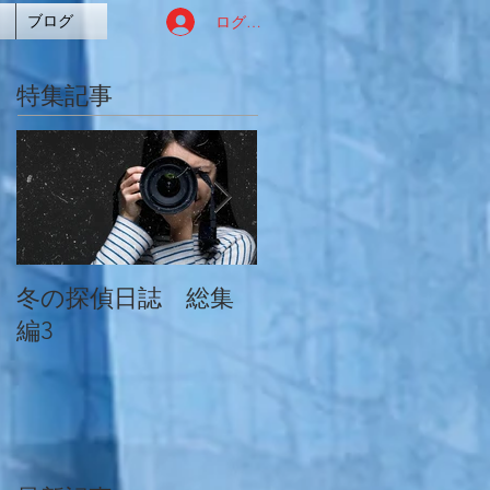
ログイン
ブログ
特集記事
冬の探偵日誌 総集
冬の探偵日誌 総集
編3
編2