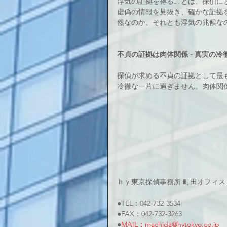
浮気の証拠を得ることは、探偵に
虚偽の情報を見抜き、確かな証拠
然なのか、それとも浮気の兆候な
不貞の証拠は肉体関係 - 真実の冷
探偵が求める不貞の証拠として最
冷徹な一片に過ぎません。肉体関
ｈｙ東京探偵事務所 町田オフィス
●TEL：042-732-3534
●FAX：042-732-3263
●
MAIL：machida@hytokyo.co.jp