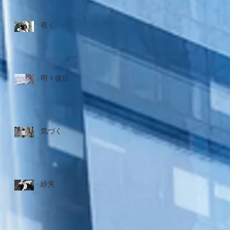
覗く
明々後日
気づく
紛失