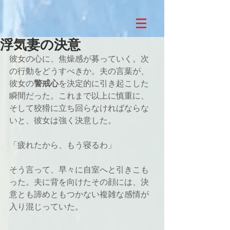
浮気妻の決意
彼女の心に、焦燥感が募っていく。次
の行動をどうすべきか。夫の言葉が、
彼女の
警戒心
を決定的に引き起こした
瞬間だった。これまで以上に慎重に、
そして狡猾に立ち回らなければならな
いと、彼女は強く決意した。
「疲れたから、もう寝るわ」
そう言って、早々に自室へと引きこも
った。夫に背を向けたその顔には、決
意とも諦めともつかない複雑な感情が
入り混じっていた。