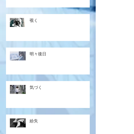
覗く
明々後日
気づく
紛失