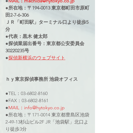
●
MAIL：machida@hytokyo.co.jp
●所在地：〒194-0013 東京都町田市原町
田2-7-6-306
ＪＲ「町田駅」ターミナル口より徒歩5
分
●代表：黒木 健太郎
●探偵業届出番号：東京都公安委員会
30220235号
●
探偵新横浜のウェブサイト
ｈｙ東京探偵事務所 池袋オフィス
●TEL：03-6802-8160
●FAX：03-6802-8161
●
MAIL：info@hytokyo.co.jp
●所在地：〒171-0014 東京都豊島区池袋
2-49-13杉山ビル2F JR「池袋駅」北口よ
り徒歩3分