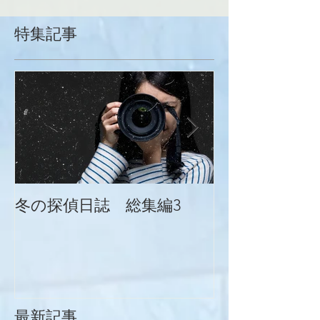
特集記事
冬の探偵日誌 総集編3
冬の探偵日誌
最新記事