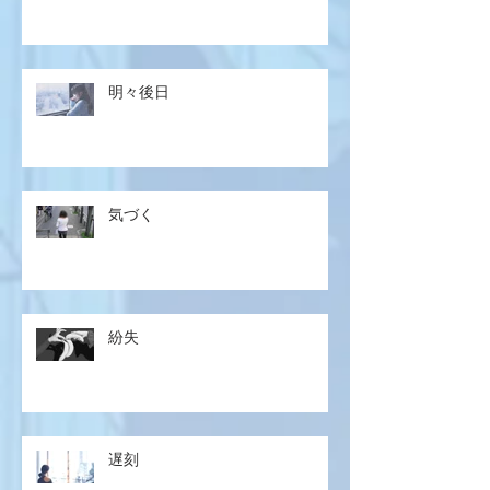
明々後日
気づく
紛失
遅刻