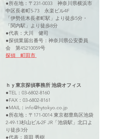
●所在地：〒231-0033　神奈川県横浜市
中区長者町5-73　永楽ビル4F 
「伊勢佐木長者町駅」より徒歩5分・
「関内駅」より徒歩8分
●代表：大川　健司
●探偵業届出番号：神奈川県公安委員
会　第45210059号 
探偵　町田市 
ｈｙ東京探偵事務所 池袋オフィス 
●TEL：03-6802-8160 
●FAX：03-6802-8161 
●MAIL：info@hytokyo.co.jp 
●所在地：〒171-0014 東京都豊島区池袋
2-49-13杉山ビル2F JR「池袋駅」北口よ
り徒歩3分
●代表：原田 秀樹