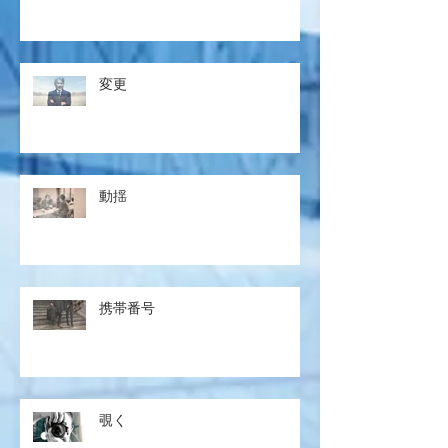
変更
動揺
携帯番号
覗く