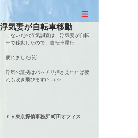
浮気妻が自転車移動
こないだの浮気調査は、浮気妻が自転
車で移動したので、自転車尾行。
疲れました(笑)
浮気の証拠はバッチリ押さえれれば疲
れも吹き飛びます(^_-)-☆
ｈｙ東京探偵事務所 町田オフィス 