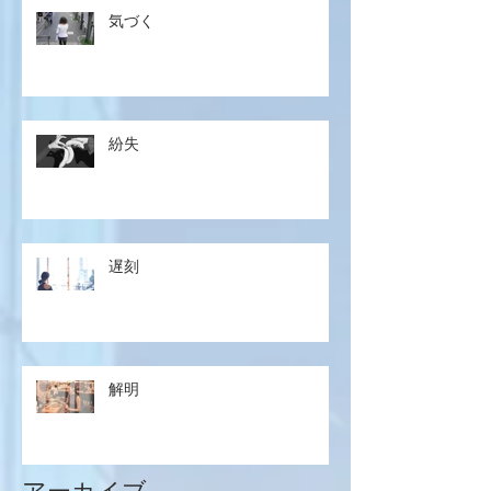
気づく
紛失
遅刻
解明