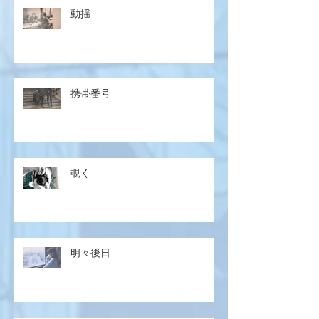
動揺
携帯番号
覗く
明々後日