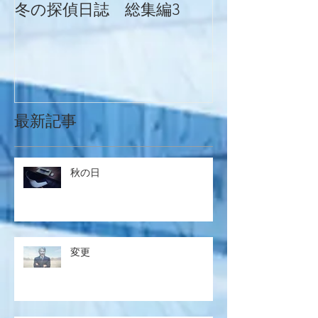
冬の探偵日誌 総集編3
冬の探偵日誌
最新記事
秋の日
変更