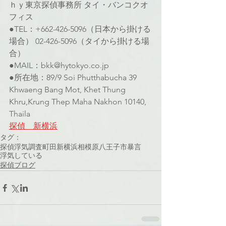
ｈｙ東京探偵事務所 タイ・バンコクオ
フィス
●TEL：+662-426-5096（日本から掛ける
場合） 02-426-5096（タイから掛ける場
合）
●MAIL：bkk@hytokyo.co.jp
●所在地：89/9 Soi Phutthabucha 39 
Khwaeng Bang Mot, Khet Thung 
Khru,Krung Thep Maha Nakhon 10140, 
Thaila
探偵　新横浜
タグ：
探偵
浮気調査
町田
新横浜
相模原
八王子市
暴言
浮気している
探偵ブログ