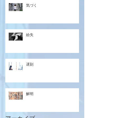
気づく
紛失
遅刻
解明