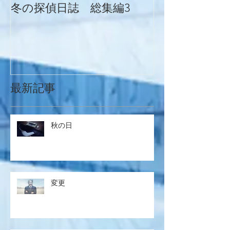
冬の探偵日誌 総集編3
冬の探偵日誌
最新記事
秋の日
変更