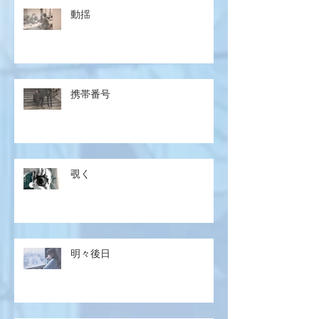
動揺
携帯番号
覗く
明々後日