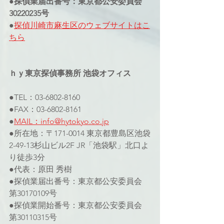
●探偵業届出番号：東京都公安委員会
30220235号
●
探偵川崎市麻生区のウェブサイト
はこ
ちら
ｈｙ東京探偵事務所 池袋オフィス
●TEL：03-6802-8160
●FAX：03-6802-8161
●
MAIL：info@hytokyo.co.jp
●所在地：〒171-0014 東京都豊島区池袋
2-49-13杉山ビル2F JR「池袋駅」北口よ
り徒歩3分
●代表：原田 秀樹
●探偵業届出番号：東京都公安委員会 
第30170109号
●探偵業開始番号：東京都公安委員会 
第30110315号