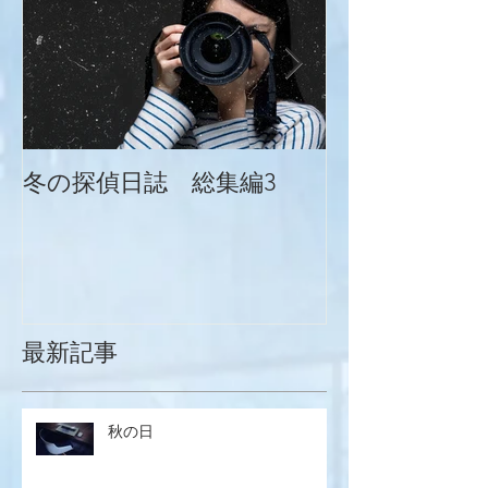
冬の探偵日誌 総集編3
冬の探偵日誌
最新記事
秋の日