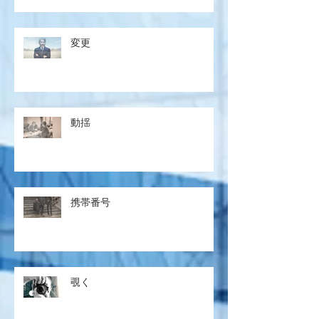
変更
動揺
携帯番号
覗く