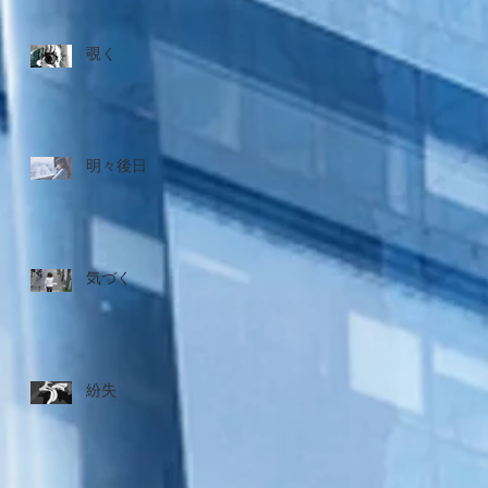
覗く
明々後日
気づく
紛失