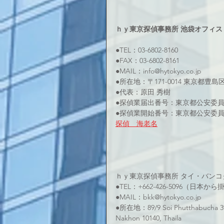
ｈｙ東京探偵事務所 池袋オフィス
●TEL：03-6802-8160 
●FAX：03-6802-8161 
●MAIL：info@hytokyo.co.jp 
●所在地：〒171-0014 東京都豊島
●代表：原田 秀樹
●探偵業届出番号：東京都公安委員会 第
●探偵業開始番号：東京都公安委員会 
探偵　海老名
ｈｙ東京探偵事務所 タイ・バンコ
●TEL：+662-426-5096（日本
●MAIL：bkk@hytokyo.co.jp
●所在地：89/9 Soi Phutthabucha 39
Nakhon 10140, Thaila