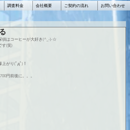
調査料金
会社概要
ご契約の流れ
お問い合わせ
る
はコーヒーが大好き(^_-)-☆
す(笑)
がり(ﾟдﾟ)！
700円前後に。。。
 