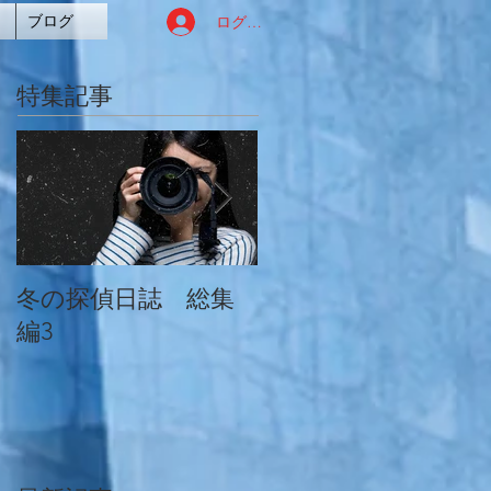
ログイン
ブログ
特集記事
冬の探偵日誌 総集
冬の探偵日誌 総集
編3
編2