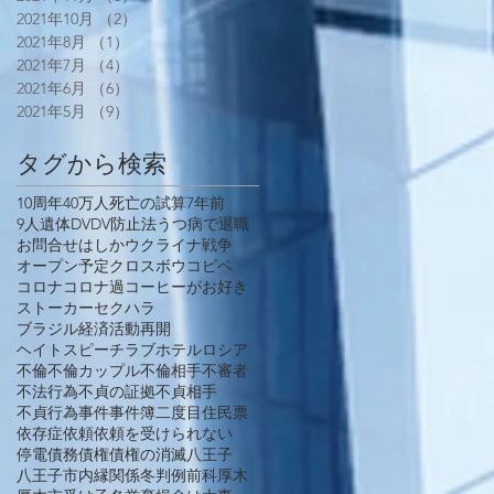
2021年10月
（2）
2件の記事
2021年8月
（1）
1件の記事
2021年7月
（4）
4件の記事
2021年6月
（6）
6件の記事
2021年5月
（9）
9件の記事
タグから検索
10周年
40万人死亡の試算
7年前
9人遺体
DV
DV防止法
うつ病で退職
お問合せ
はしか
ウクライナ戦争
オープン予定
クロスボウ
コピペ
コロナ
コロナ過
コーヒーがお好き
ストーカー
セクハラ
ブラジル経済活動再開
ヘイトスピーチ
ラブホテル
ロシア
不倫
不倫カップル
不倫相手
不審者
不法行為
不貞の証拠
不貞相手
不貞行為
事件
事件簿
二度目
住民票
依存症
依頼
依頼を受けられない
停電
債務
債権
債権の消滅
八王子
八王子市
内縁関係
冬
判例
前科
厚木