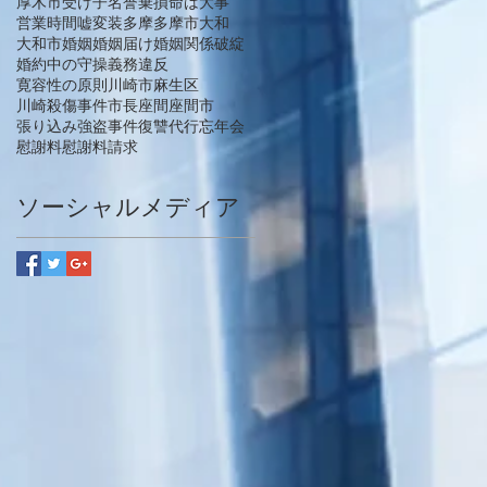
厚木市
受け子
名誉棄損
命は大事
営業時間
嘘
変装
多摩
多摩市
大和
大和市
婚姻
婚姻届け
婚姻関係破綻
婚約中の守操義務違反
寛容性の原則
川崎市麻生区
川崎殺傷事件
市長
座間
座間市
張り込み
強盗事件
復讐代行
忘年会
慰謝料
慰謝料請求
ソーシャルメディア