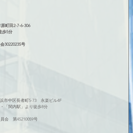
町田2-7-6-306 
歩5分 
0220235号
横浜市中区長者町5-73　永楽ビル4F 
・「関内駅」より徒歩8分
　第45210059号 