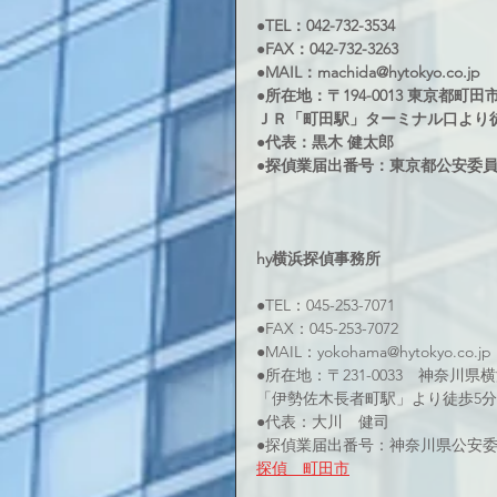
●TEL：042-732-3534 
●FAX：042-732-3263 
●MAIL：machida@hytokyo.co.jp 
●所在地：〒194-0013 東京都町田市原
ＪＲ「町田駅」ターミナル口より徒
●代表：黒木 健太郎 
●探偵業届出番号：東京都公安委員会3
hy横浜探偵事務所 
●TEL：045-253-7071 
●FAX：045-253-7072
●MAIL：yokohama@hytokyo.co.jp
●所在地：〒231-0033　神奈川県
「伊勢佐木長者町駅」より徒歩5分
●代表：大川　健司
●探偵業届出番号：神奈川県公安委員会
探偵　町田市