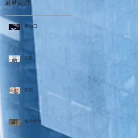
最新記事
秋の日
変更
動揺
携帯番号