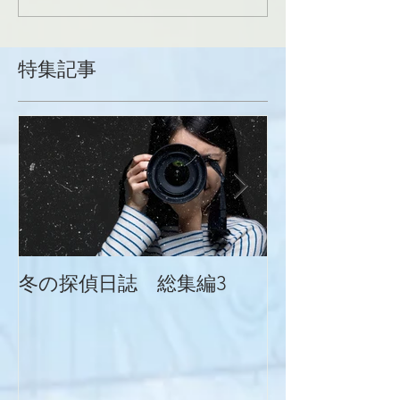
特集記事
冬の探偵日誌 総集編3
冬の探偵日誌