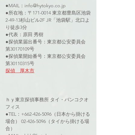
●MAIL：info@hytokyo.co.jp 
●所在地：〒171-0014 東京都豊島区池袋
2-49-13杉山ビル2F JR「池袋駅」北口よ
り徒歩3分
●代表：原田 秀樹
●探偵業届出番号：東京都公安委員会 
第30170109号 
●探偵業開始番号：東京都公安委員会 
第30110315号
探偵　厚木市
ｈｙ東京探偵事務所 タイ・バンコクオ
フィス
●TEL：+662-426-5096（日本から掛ける
場合） 02-426-5096（タイから掛ける場
合）