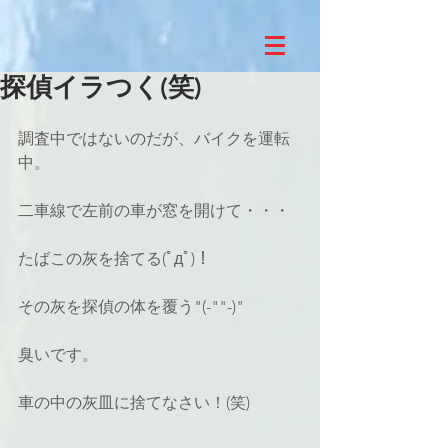
探偵イラつく(笑)
調査中ではないのだが、バイクを運転
中。
二車線で左前の車が窓を開けて・・・
たばこの灰を捨てる(ﾟдﾟ)！
その灰を探偵の体を覆う"(-""-)"
臭いです。
車の中の灰皿に捨てなさい！(笑)