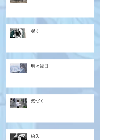
覗く
明々後日
気づく
紛失