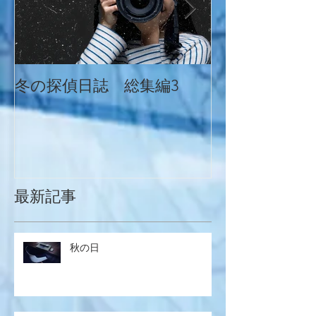
冬の探偵日誌 総集編3
冬の探偵日誌
最新記事
秋の日