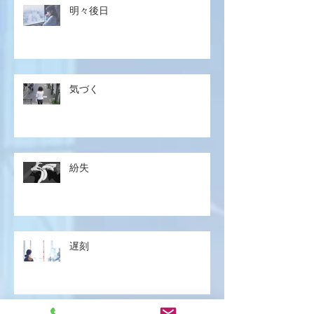
明々後日
気づく
紛失
遅刻