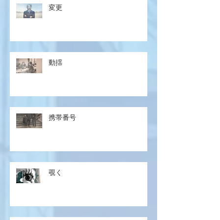
変更
動揺
携帯番号
覗く