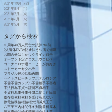
2021年10月
（2）
2件の記事
2021年8月
（1）
1件の記事
2021年7月
（4）
4件の記事
2021年6月
（6）
6件の記事
2021年5月
（9）
9件の記事
タグから検索
10周年
40万人死亡の試算
7年前
9人遺体
DV
DV防止法
うつ病で退職
お問合せ
はしか
ウクライナ戦争
オープン予定
クロスボウ
コピペ
コロナ
コロナ過
コーヒーがお好き
ストーカー
セクハラ
ブラジル経済活動再開
ヘイトスピーチ
ラブホテル
ロシア
不倫
不倫カップル
不倫相手
不審者
不法行為
不貞の証拠
不貞相手
不貞行為
事件
事件簿
二度目
住民票
依存症
依頼
依頼を受けられない
停電
債務
債権
債権の消滅
八王子
八王子市
内縁関係
冬
判例
前科
厚木
厚木市
受け子
名誉棄損
命は大事