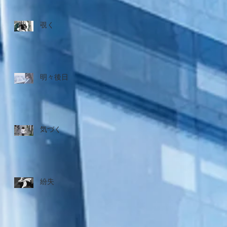
覗く
明々後日
気づく
紛失