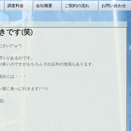
調査料金
会社概要
ご契約の流れ
お問い合わせ
です(笑)
(*'ω'*)
関りがあるのです。
が多いのですがもちろんそれ以外の地域もあります。
場合には・・・
に食べに行きます(^^)/
笑)