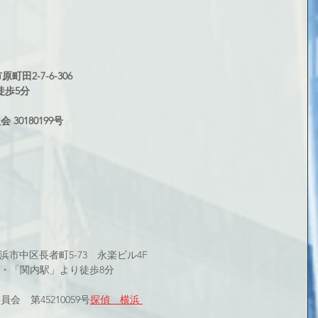
 
町田2-7-6-306 
歩5分 
0180199号
横浜市中区長者町5-73　永楽ビル4F 
・「関内駅」より徒歩8分
　第45210059号
探偵　横浜 