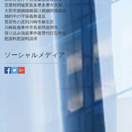
営業時間
嘘
変装
多摩
多摩市
大和
大和市
婚姻
婚姻届け
婚姻関係破綻
婚約中の守操義務違反
寛容性の原則
川崎市麻生区
川崎殺傷事件
市長
座間
座間市
張り込み
強盗事件
復讐代行
忘年会
慰謝料
慰謝料請求
ソーシャルメディア