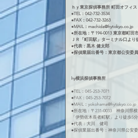
ｈｙ東京探偵事務所 町田オフィス
●TEL：042-732-3534 
●FAX：042-732-3263 
●MAIL：machida@hytokyo.co.jp 
●所在地：〒194-0013 東京都町田市原
ＪＲ「町田駅」ターミナル口より徒
●代表：黒木 健太郎 
●探偵業届出番号：東京都公安委員会 3
hy横浜探偵事務所 
●TEL：045-253-7071 
●FAX：045-253-7072
●MAIL：yokohama@hytokyo.co.jp
●所在地：〒231-0033　神奈川県
「伊勢佐木長者町駅」より徒歩5分
●代表：大川　健司
●探偵業届出番号：神奈川県公安委員会