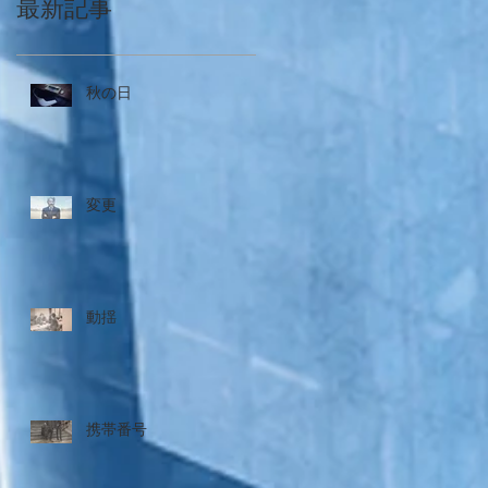
最新記事
秋の日
変更
動揺
携帯番号