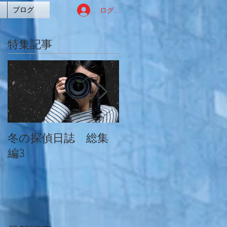
ログイン
ブログ
特集記事
冬の探偵日誌 総集
冬の探偵日誌 総集
編3
編2