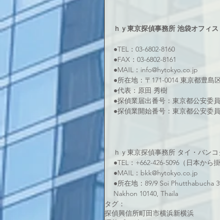
ｈｙ東京探偵事務所 池袋オフィス
●TEL：03-6802-8160 
●FAX：03-6802-8161 
●MAIL：info@hytokyo.co.jp 
●所在地：〒171-0014 東京都豊島
●代表：原田 秀樹
●探偵業届出番号：東京都公安委員会 
●探偵業開始番号：東京都公安委員会 
ｈｙ東京探偵事務所 タイ・バンコ
●TEL：+662-426-5096（日本
●MAIL：bkk@hytokyo.co.jp
●所在地：89/9 Soi Phutthabucha 39
Nakhon 10140, Thaila
タグ：
探偵
興信所
町田市
横浜
新横浜