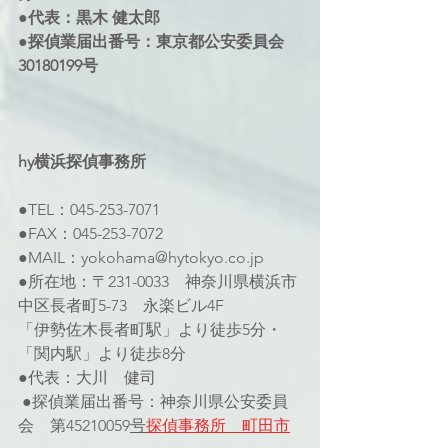
●代表：黒木 健太郎 
●探偵業届出番号：東京都公安委員会 
30180199号
hy横浜探偵事務所 
●TEL：045-253-7071 
●FAX：045-253-7072
●MAIL：yokohama@hytokyo.co.jp
●所在地：〒231-0033　神奈川県横浜市
中区長者町5-73　永楽ビル4F 
「伊勢佐木長者町駅」より徒歩5分・
「関内駅」より徒歩8分
●代表：大川　健司
 ●探偵業届出番号：神奈川県公安委員
会　第45210059
号
探偵事務所　町田市