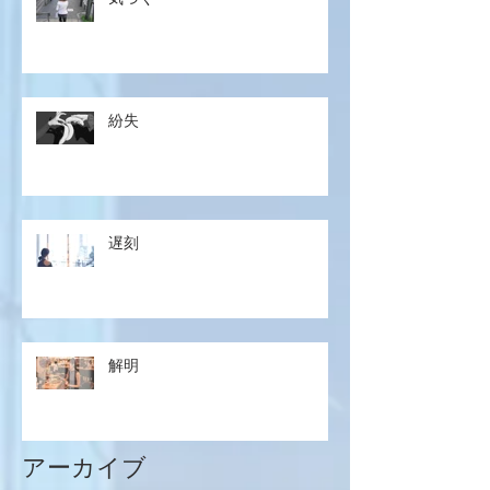
紛失
遅刻
解明
アーカイブ