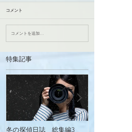
コメント
コメントを追加…
特集記事
冬の探偵日誌 総集編3
冬の探偵日誌