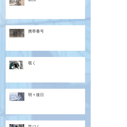
携帯番号
覗く
明々後日
気づく