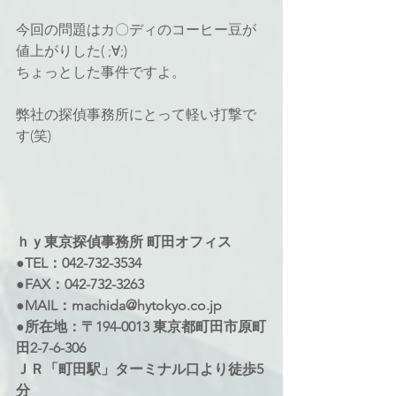
今回の問題はカ〇ディのコーヒー豆が
値上がりした( ;∀;)
ちょっとした事件ですよ。
弊社の探偵事務所にとって軽い打撃で
す(笑)
ｈｙ東京探偵事務所 町田オフィス 
●TEL：042-732-3534 
●FAX：042-732-3263 
●MAIL：machida@hytokyo.co.jp 
●所在地：〒194-0013 東京都町田市原町
田2-7-6-306 
ＪＲ「町田駅」ターミナル口より徒歩5
分 