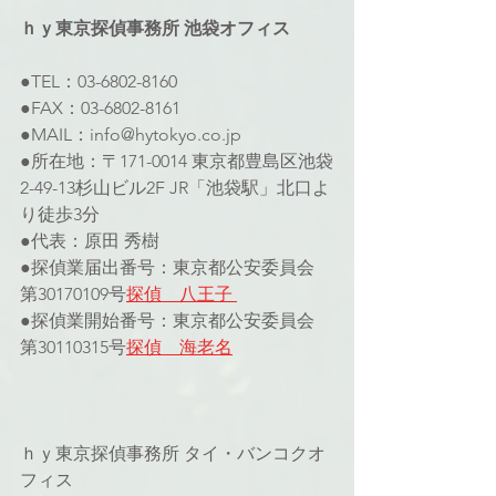
ｈｙ東京探偵事務所 池袋オフィス 
●TEL：03-6802-8160 
●FAX：03-6802-8161 
●MAIL：info@hytokyo.co.jp 
●所在地：〒171-0014 東京都豊島区池袋
2-49-13杉山ビル2F JR「池袋駅」北口よ
り徒歩3分
●代表：原田 秀樹
●探偵業届出番号：東京都公安委員会 
第30170109号
探偵　八王子 
●探偵業開始番号：東京都公安委員会 
第30110315号
探偵　海老名
ｈｙ東京探偵事務所 タイ・バンコクオ
フィス