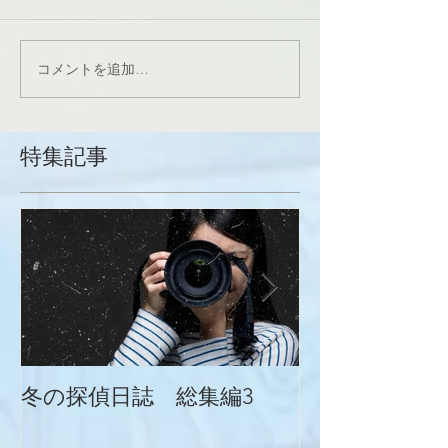
コメントを追加…
特集記事
冬の探偵日誌 総集編3
冬の探偵日誌