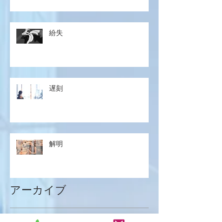
紛失
遅刻
解明
アーカイブ
2026年1月
（8）
8件の記事