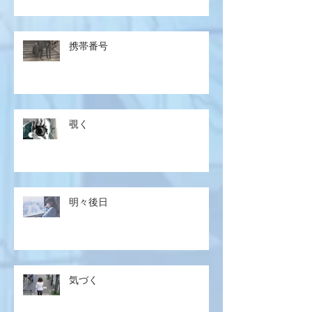
携帯番号
覗く
明々後日
気づく