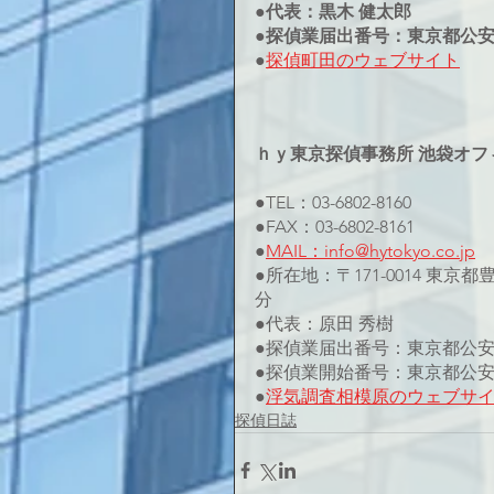
●代表：黒木 健太郎
●探偵業届出番号：東京都公安委員
●
探偵町田のウェブサイト
ｈｙ東京探偵事務所 池袋オフ
●TEL：03-6802-8160
●FAX：03-6802-8161
●
MAIL：info@hytokyo.co.jp
●所在地：〒171-0014 東京
分
●代表：原田 秀樹
●探偵業届出番号：東京都公安委員
●探偵業開始番号：東京都公安委員
●
浮気調査相模原のウェブサ
探偵日誌