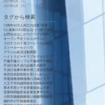
2021年6月
（6）
6件の記事
2021年5月
（9）
9件の記事
タグから検索
10周年
40万人死亡の試算
7年前
9人遺体
DV
DV防止法
うつ病で退職
お問合せ
はしか
ウクライナ戦争
オープン予定
クロスボウ
コピペ
コロナ
コロナ過
コーヒーがお好き
ストーカー
セクハラ
ブラジル経済活動再開
ヘイトスピーチ
ラブホテル
ロシア
不倫
不倫カップル
不倫相手
不審者
不法行為
不貞の証拠
不貞相手
不貞行為
事件
事件簿
二度目
住民票
依存症
依頼
依頼を受けられない
停電
債務
債権
債権の消滅
八王子
八王子市
内縁関係
冬
判例
前科
厚木
厚木市
受け子
名誉棄損
命は大事
営業時間
嘘
変装
多摩
多摩市
大和
大和市
婚姻
婚姻届け
婚姻関係破綻
婚約中の守操義務違反