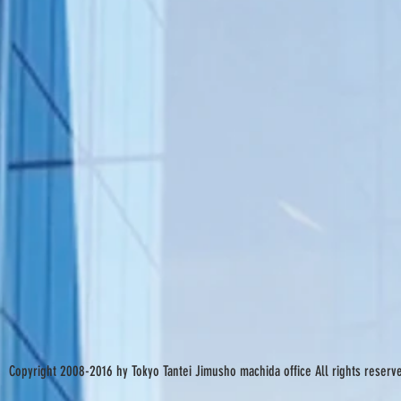
Copyright 2008-2016 hy Tokyo Tantei Jimusho machida office All rights reserv