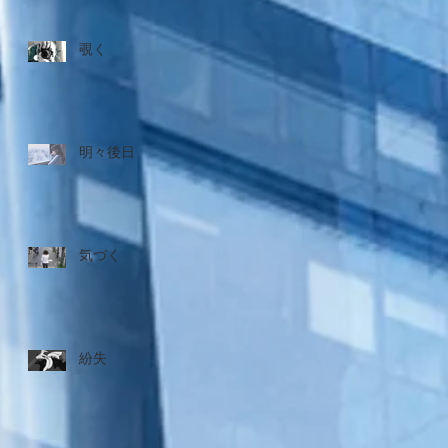
覗く
明々後日
気づく
紛失