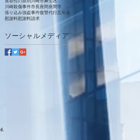
寛容性の原則
川崎市麻生区
川崎殺傷事件
市長
座間
座間市
張り込み
強盗事件
復讐代行
忘年会
慰謝料
慰謝料請求
ソーシャルメディア
ed.