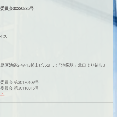
会30220235号
ィス
都豊島区池袋2-49-13杉山ビル2F JR「池袋駅」北口より徒歩3
会 第30170109号
会 第30110315号
イト