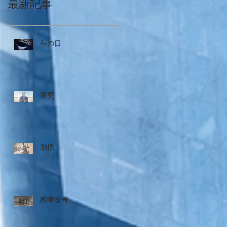
最新記事
秋の日
変更
動揺
携帯番号