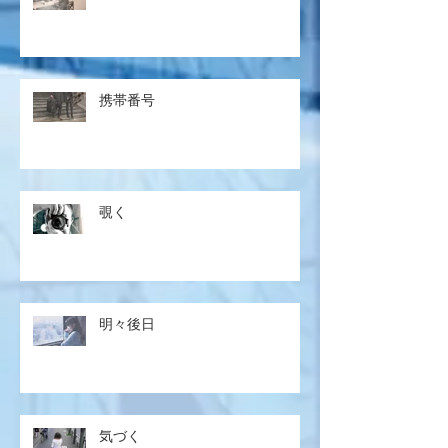
携帯番号
覗く
明々後日
気づく