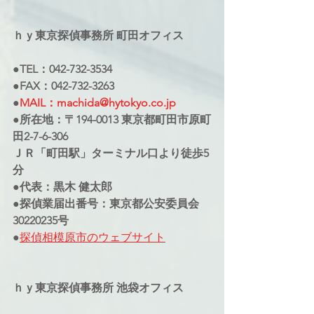
ｈｙ東京探偵事務所 町田オフィス
●TEL：042-732-3534
●FAX：042-732-3263
●
MAIL：machida@hytokyo.co.jp
●所在地：〒194-0013 東京都町田市原町
田2-7-6-306
ＪＲ「町田駅」ターミナル口より徒歩5
分
●代表：黒木 健太郎
●探偵業届出番号：東京都公安委員会
30220235号
●
探偵相模原市のウェブサイト
ｈｙ東京探偵事務所 池袋オフィス