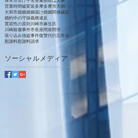
厚木市
受け子
名誉棄損
命は大事
営業時間
嘘
変装
多摩
多摩市
大和
大和市
婚姻
婚姻届け
婚姻関係破綻
婚約中の守操義務違反
寛容性の原則
川崎市麻生区
川崎殺傷事件
市長
座間
座間市
張り込み
強盗事件
復讐代行
忘年会
慰謝料
慰謝料請求
ソーシャルメディア