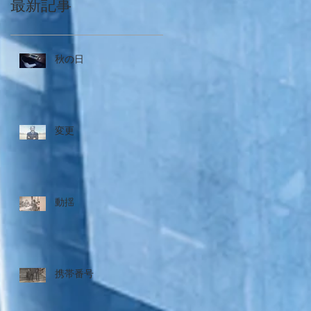
最新記事
秋の日
変更
動揺
携帯番号