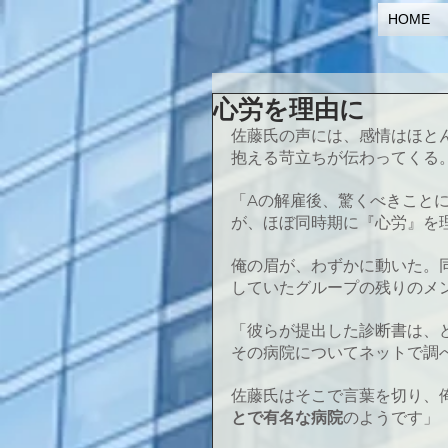
HOME
心労を理由に
佐藤氏の声には、感情はほと
抱える苛立ちが伝わってくる
「Aの解雇後、驚くべきこと
が、ほぼ同時期に『心労』を
俺の眉が、わずかに動いた。
していたグループの残りのメ
「彼らが提出した診断書は、
その病院についてネットで調
佐藤氏はそこで言葉を切り、
とで有名な病院
のようです」