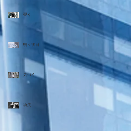
覗く
明々後日
気づく
紛失