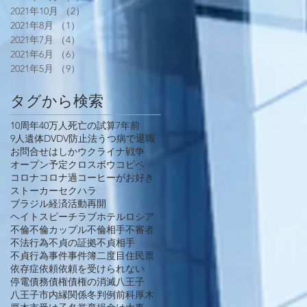
2021年10月
（2）
2件の記事
2021年8月
（1）
1件の記事
2021年7月
（4）
4件の記事
2021年6月
（6）
6件の記事
2021年5月
（9）
9件の記事
タグから検索
10周年
40万人死亡の試算
7年前
9人遺体
DV
DV防止法
うつ病で退職
お問合せ
はしか
ウクライナ戦争
オープン予定
クロスボウ
コピペ
コロナ
コロナ過
コーヒーがお好き
ストーカー
セクハラ
ブラジル経済活動再開
ヘイトスピーチ
ラブホテル
ロシア
不倫
不倫カップル
不倫相手
不審者
不法行為
不貞の証拠
不貞相手
不貞行為
事件
事件簿
二度目
住民票
依存症
依頼
依頼を受けられない
停電
債務
債権
債権の消滅
八王子
八王子市
内縁関係
冬
判例
前科
厚木