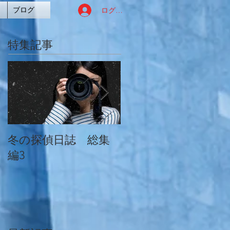
ログイン
ブログ
特集記事
冬の探偵日誌 総集
冬の探偵日誌 総集
編3
編2