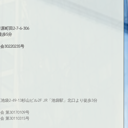
町田2-7-6-306
徒歩5分
0220235号
区池袋2-49-13杉山ビル2F JR「池袋駅」北口より徒歩3分
第30170109号
第30110315号