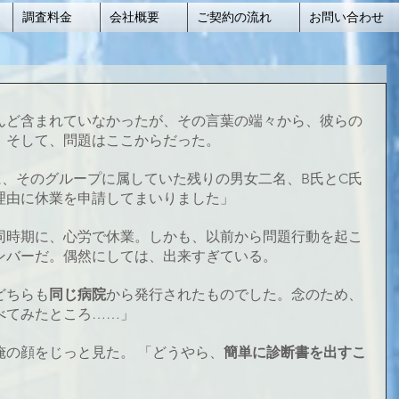
調査料金
会社概要
ご契約の流れ
お問い合わせ
んど含まれていなかったが、その言葉の端々から、彼らの
。そして、問題はここからだった。
に、そのグループに属していた残りの男女二名、B氏とC氏
理由に休業を申請してまいりました」
同時期に、心労で休業。しかも、以前から問題行動を起こ
ンバーだ。偶然にしては、出来すぎている。
どちらも
同じ病院
から発行されたものでした。念のため、
べてみたところ……」
俺の顔をじっと見た。 「どうやら、
簡単に診断書を出すこ