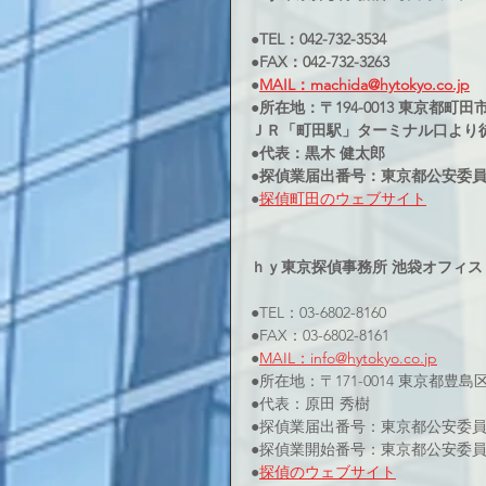
●TEL：042-732-3534
●FAX：042-732-3263
●
MAIL：machida@hytokyo.co.jp
●所在地：〒194-0013 東京都町田市原
ＪＲ「町田駅」ターミナル口より
●代表：黒木 健太郎
●探偵業届出番号：東京都公安委員会3
●
探偵町田のウェブサイト
ｈｙ東京探偵事務所 池袋オフィス
●TEL：03-6802-8160
●FAX：03-6802-8161
●
MAIL：info@hytokyo.co.jp
●所在地：〒171-0014 東京都豊島
●代表：原田 秀樹
●探偵業届出番号：東京都公安委員会 
●探偵業開始番号：東京都公安委員会 
●
探偵のウェブサイト