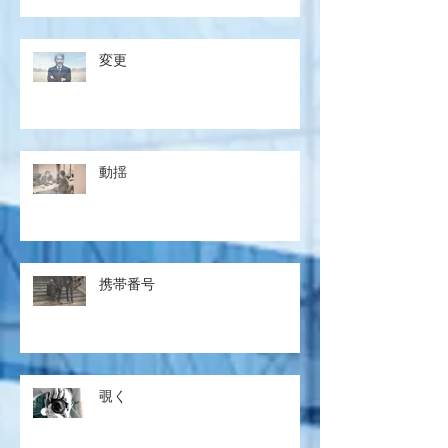
変更
動揺
携帯番号
覗く