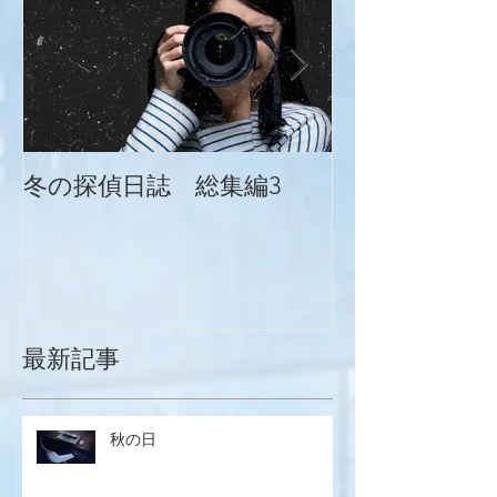
冬の探偵日誌 総集編3
冬の探偵日誌
最新記事
秋の日