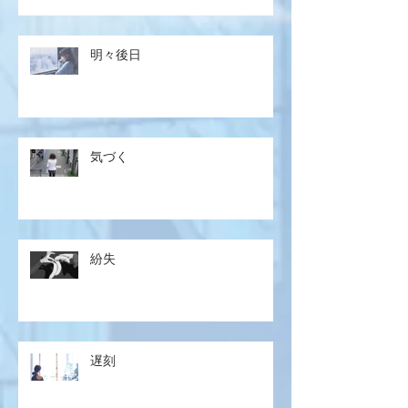
明々後日
気づく
紛失
遅刻