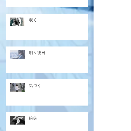
覗く
明々後日
気づく
紛失