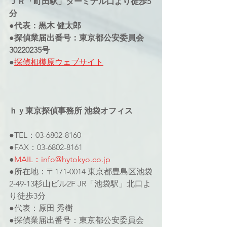
ＪＲ「町田駅」ターミナル口より徒歩5
分
●代表：黒木 健太郎
●探偵業届出番号：東京都公安委員会
30220235号
●
探偵相模原ウェブサイト
ｈｙ東京探偵事務所 池袋オフィス
●TEL：03-6802-8160
●FAX：03-6802-8161
●
MAIL：info@hytokyo.co.jp
●所在地：〒171-0014 東京都豊島区池袋
2-49-13杉山ビル2F JR「池袋駅」北口よ
り徒歩3分
●代表：原田 秀樹
●探偵業届出番号：東京都公安委員会 