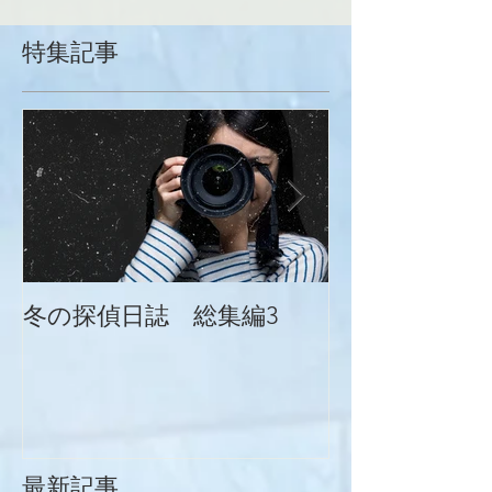
特集記事
冬の探偵日誌 総集編3
冬の探偵日誌
最新記事