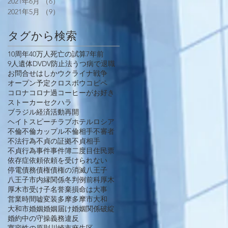
2021年6月
（6）
6件の記事
2021年5月
（9）
9件の記事
タグから検索
10周年
40万人死亡の試算
7年前
9人遺体
DV
DV防止法
うつ病で退職
お問合せ
はしか
ウクライナ戦争
オープン予定
クロスボウ
コピペ
コロナ
コロナ過
コーヒーがお好き
ストーカー
セクハラ
ブラジル経済活動再開
ヘイトスピーチ
ラブホテル
ロシア
不倫
不倫カップル
不倫相手
不審者
不法行為
不貞の証拠
不貞相手
不貞行為
事件
事件簿
二度目
住民票
依存症
依頼
依頼を受けられない
停電
債務
債権
債権の消滅
八王子
八王子市
内縁関係
冬
判例
前科
厚木
厚木市
受け子
名誉棄損
命は大事
営業時間
嘘
変装
多摩
多摩市
大和
大和市
婚姻
婚姻届け
婚姻関係破綻
婚約中の守操義務違反