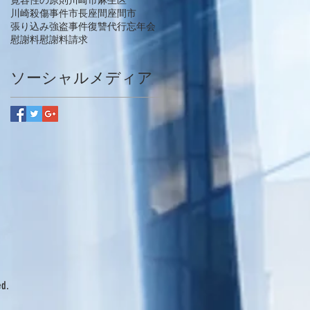
寛容性の原則
川崎市麻生区
川崎殺傷事件
市長
座間
座間市
張り込み
強盗事件
復讐代行
忘年会
慰謝料
慰謝料請求
ソーシャルメディア
ed.