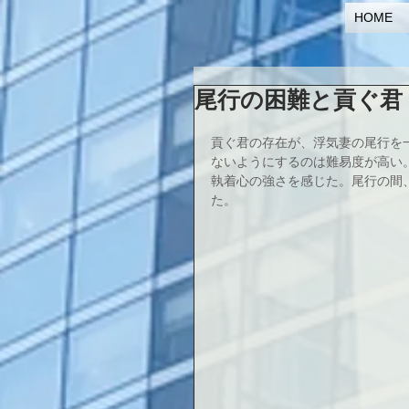
HOME
尾行の困難と貢ぐ君
貢ぐ君の存在が、浮気妻の尾行を
ないようにするのは難易度が高い
執着心の強さを感じた。尾行の間
た。