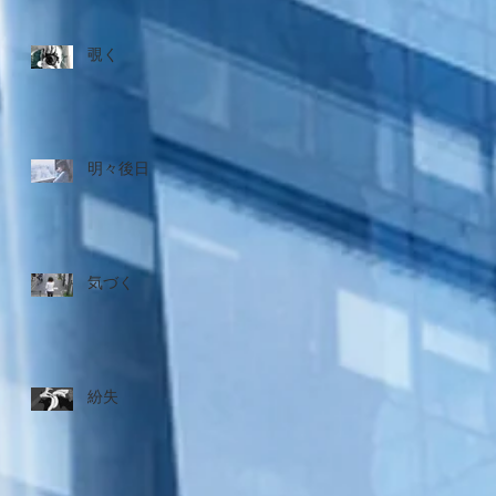
覗く
明々後日
気づく
紛失