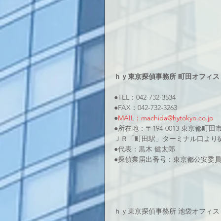
ｈｙ東京探偵事務所 町田オフィス
●TEL：042-732-3534
●FAX：042-732-3263
●
MAIL：machida@hytokyo.co.jp
●所在地：〒194-0013 東京都町田市原
ＪＲ「町田駅」ターミナル口より
●代表：黒木 健太郎
●探偵業届出番号：東京都公安委員会3
ｈｙ東京探偵事務所 池袋オフィス