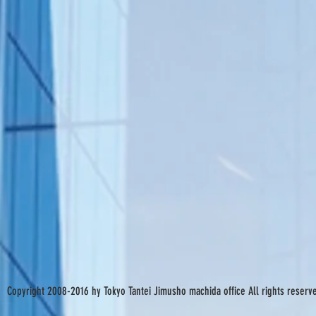
Copyright 2008-2016 hy Tokyo Tantei Jimusho machida office All rights reserv