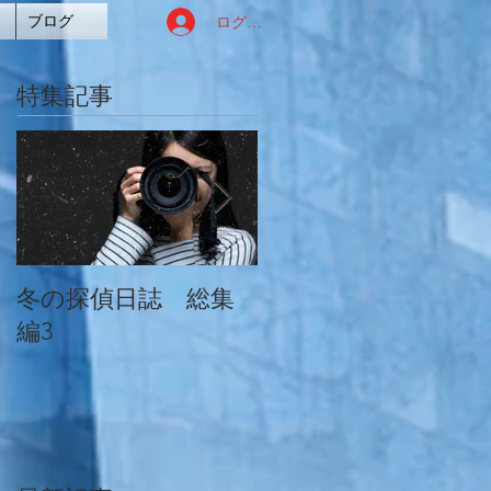
ログイン
ブログ
特集記事
冬の探偵日誌 総集
冬の探偵日誌 総集
編3
編2