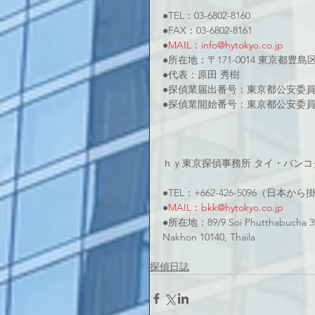
●TEL：03-6802-8160
●FAX：03-6802-8161
●
MAIL：info@hytokyo.co.jp
●所在地：〒171-0014 東京都豊島
●代表：原田 秀樹
●探偵業届出番号：東京都公安委員会 
●探偵業開始番号：東京都公安委員会 
ｈｙ東京探偵事務所 タイ・バンコ
●TEL：+662-426-5096（日本
●
MAIL：bkk@hytokyo.co.jp
●所在地：89/9 Soi Phutthabucha 39
Nakhon 10140, Thaila
探偵日誌