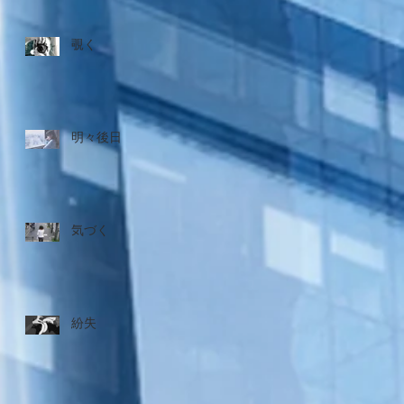
覗く
明々後日
気づく
紛失