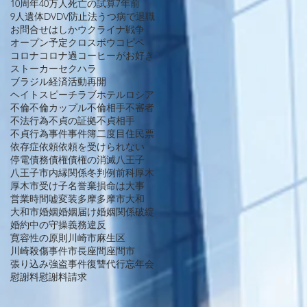
10周年
40万人死亡の試算
7年前
9人遺体
DV
DV防止法
うつ病で退職
お問合せ
はしか
ウクライナ戦争
オープン予定
クロスボウ
コピペ
コロナ
コロナ過
コーヒーがお好き
ストーカー
セクハラ
ブラジル経済活動再開
ヘイトスピーチ
ラブホテル
ロシア
不倫
不倫カップル
不倫相手
不審者
不法行為
不貞の証拠
不貞相手
不貞行為
事件
事件簿
二度目
住民票
依存症
依頼
依頼を受けられない
停電
債務
債権
債権の消滅
八王子
八王子市
内縁関係
冬
判例
前科
厚木
厚木市
受け子
名誉棄損
命は大事
営業時間
嘘
変装
多摩
多摩市
大和
大和市
婚姻
婚姻届け
婚姻関係破綻
婚約中の守操義務違反
寛容性の原則
川崎市麻生区
川崎殺傷事件
市長
座間
座間市
張り込み
強盗事件
復讐代行
忘年会
慰謝料
慰謝料請求