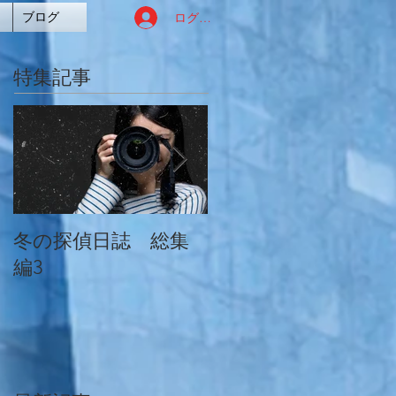
ログイン
ブログ
特集記事
冬の探偵日誌 総集
冬の探偵日誌 総集
編3
編2