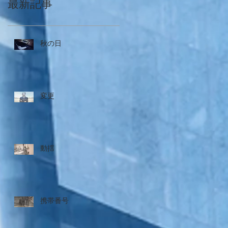
最新記事
秋の日
変更
動揺
携帯番号