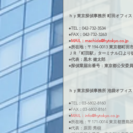
ｈｙ東京探偵事務所 町田オフィス
●TEL：042-732-3534
●FAX：042-732-3263
●
MAIL：machida@hytokyo.co.jp
●所在地：〒194-0013 東京都町田市原
ＪＲ「町田駅」ターミナル口より
●代表：黒木 健太郎
●探偵業届出番号：東京都公安委員会3
ｈｙ東京探偵事務所 池袋オフィス
●TEL：03-6802-8160
●FAX：03-6802-8161
●
MAIL：info@hytokyo.co.jp
●所在地：〒171-0014 東京都豊島
●代表：原田 秀樹