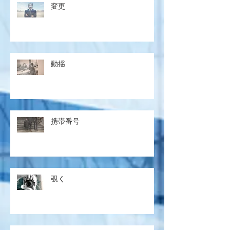
変更
動揺
携帯番号
覗く