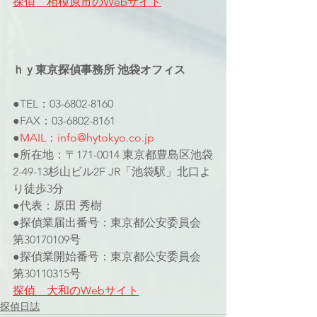
探偵　相模原市のWebサイト
ｈｙ東京探偵事務所 池袋オフィス
●TEL：03-6802-8160
●FAX：03-6802-8161
●
MAIL：info@hytokyo.co.jp
●所在地：〒171-0014 東京都豊島区池袋
2-49-13杉山ビル2F JR「池袋駅」北口よ
り徒歩3分
●代表：原田 秀樹
●探偵業届出番号：東京都公安委員会 
第30170109号
●探偵業開始番号：東京都公安委員会 
第30110315号
探偵　大和のWebサイト
探偵日誌