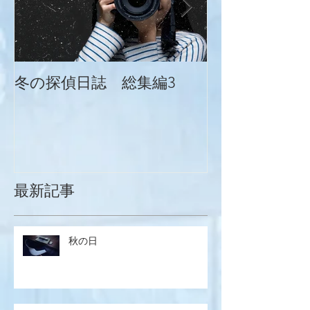
冬の探偵日誌 総集編3
冬の探偵日誌
最新記事
秋の日