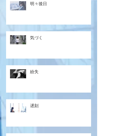
明々後日
気づく
紛失
遅刻