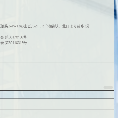
区池袋2-49-13杉山ビル2F JR「池袋駅」北口より徒歩3分
第30170109号
第30110315号