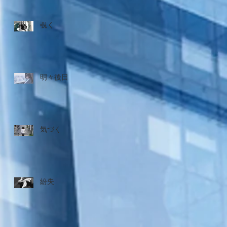
覗く
明々後日
気づく
紛失