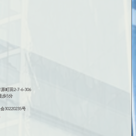
町田2-7-6-306
徒歩5分
0220235号
ト