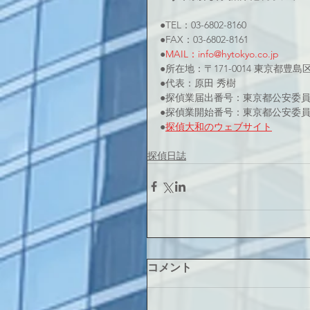
●TEL：03-6802-8160
●FAX：03-6802-8161
●
MAIL：info@hytokyo.co.jp
●所在地：〒171-0014 東京都豊島
●代表：原田 秀樹
●探偵業届出番号：東京都公安委員会 
●探偵業開始番号：東京都公安委員会 
●
探偵大和のウェブサイト
探偵日誌
コメント