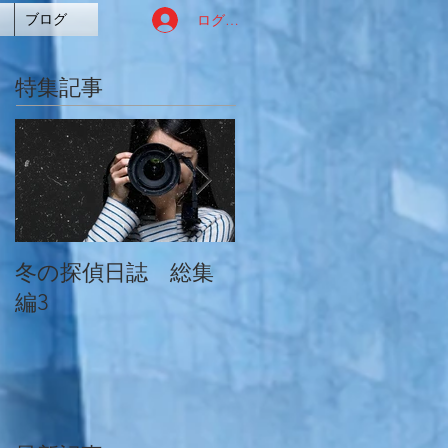
ログイン
ブログ
特集記事
冬の探偵日誌 総集
冬の探偵日誌 総集
編3
編2