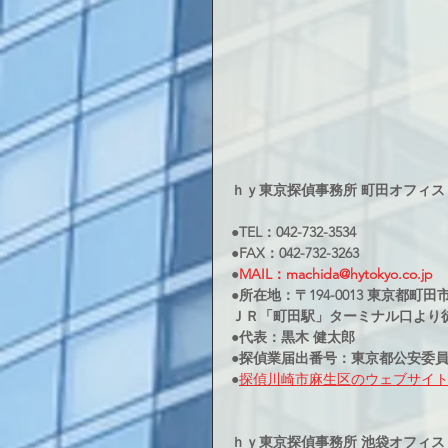
ｈｙ東京探偵事務所 町田オフィス
●TEL：042-732-3534
●FAX：042-732-3263
●
MAIL：machida@hytokyo.co.jp
●所在地：〒194-0013 東京都町田市原
ＪＲ「町田駅」ターミナル口より
●代表：黒木 健太郎
●探偵業届出番号：東京都公安委員会3
●
探偵川崎市麻生区のウェブサイ
ｈｙ東京探偵事務所 池袋オフィス