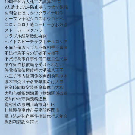
10周年
40万人死亡の試算
7年前
9人遺体
DV
DV防止法
うつ病で退職
お問合せ
はしか
ウクライナ戦争
オープン予定
クロスボウ
コピペ
コロナ
コロナ過
コーヒーがお好き
ストーカー
セクハラ
ブラジル経済活動再開
ヘイトスピーチ
ラブホテル
ロシア
不倫
不倫カップル
不倫相手
不審者
不法行為
不貞の証拠
不貞相手
不貞行為
事件
事件簿
二度目
住民票
依存症
依頼
依頼を受けられない
停電
債務
債権
債権の消滅
八王子
八王子市
内縁関係
冬
判例
前科
厚木
厚木市
受け子
名誉棄損
命は大事
営業時間
嘘
変装
多摩
多摩市
大和
大和市
婚姻
婚姻届け
婚姻関係破綻
婚約中の守操義務違反
寛容性の原則
川崎市麻生区
川崎殺傷事件
市長
座間
座間市
張り込み
強盗事件
復讐代行
忘年会
慰謝料
慰謝料請求