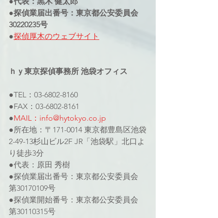
●代表：黒木 健太郎
●探偵業届出番号：東京都公安委員会
30220235号
●
探偵厚木のウェブサイト
ｈｙ東京探偵事務所 池袋オフィス
●TEL：03-6802-8160
●FAX：03-6802-8161
●
MAIL：info@hytokyo.co.jp
●所在地：〒171-0014 東京都豊島区池袋
2-49-13杉山ビル2F JR「池袋駅」北口よ
り徒歩3分
●代表：原田 秀樹
●探偵業届出番号：東京都公安委員会 
第30170109号
●探偵業開始番号：東京都公安委員会 
第30110315号