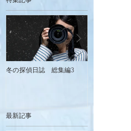
冬の探偵日誌 総集編3
冬の探偵日誌
最新記事