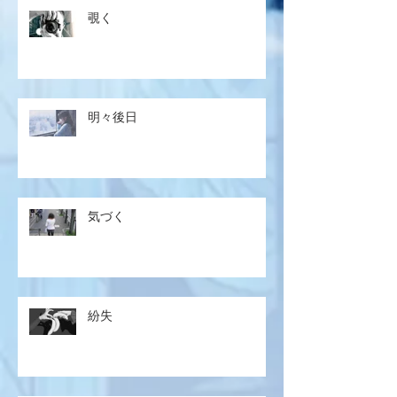
覗く
明々後日
気づく
紛失