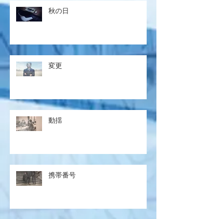
秋の日
変更
動揺
携帯番号