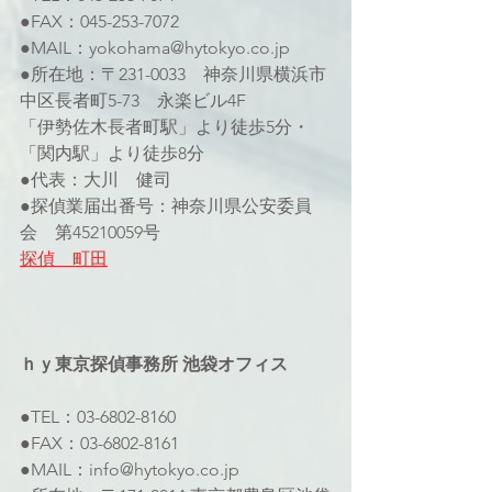
●FAX：045-253-7072
●MAIL：yokohama@hytokyo.co.jp
●所在地：〒231-0033　神奈川県横浜市
中区長者町5-73　永楽ビル4F 
「伊勢佐木長者町駅」より徒歩5分・
「関内駅」より徒歩8分
●代表：大川　健司
●探偵業届出番号：神奈川県公安委員
会　第45210059号 
探偵　町田
ｈｙ東京探偵事務所 池袋オフィス 
●TEL：03-6802-8160 
●FAX：03-6802-8161 
●MAIL：info@hytokyo.co.jp 