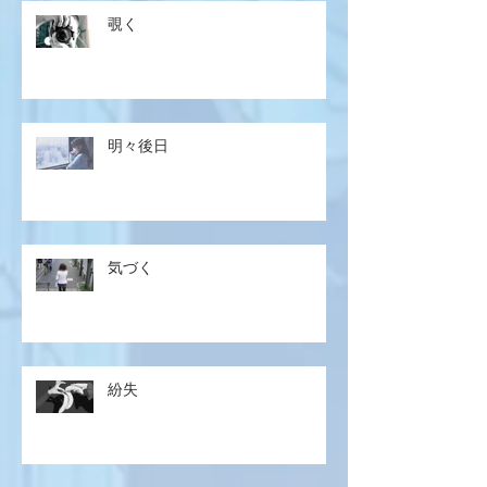
覗く
明々後日
気づく
紛失