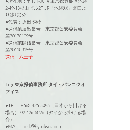
●所在地：〒171-0014 東京都豊島区池袋
2-49-13杉山ビル2F JR「池袋駅」北口よ
り徒歩3分
●代表：原田 秀樹
●探偵業届出番号：東京都公安委員会 
第30170109号 
●探偵業開始番号：東京都公安委員会 
第30110315号
探偵　八王子
ｈｙ東京探偵事務所 タイ・バンコクオ
フィス
●TEL：+662-426-5096（日本から掛ける
場合） 02-426-5096（タイから掛ける場
合）
●MAIL：bkk@hytokyo.co.jp