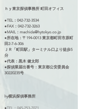
ｈｙ東京探偵事務所 町田オフィス 
●TEL：042-732-3534 
●FAX：042-732-3263 
●MAIL：machida@hytokyo.co.jp 
●所在地：〒194-0013 東京都町田市原町
田2-7-6-306 
ＪＲ「町田駅」ターミナル口より徒歩5
分 
●代表：黒木 健太郎 
●探偵業届出番号：東京都公安委員会
30220235号
hy横浜探偵事務所 
●TEL：045-253-7071 