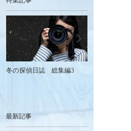
特集記事
冬の探偵日誌 総集編3
冬の探偵日誌
最新記事