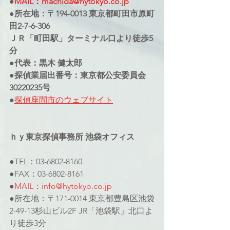
●
MAIL：machida@hytokyo.co.jp
●所在地：〒194-0013 東京都町田市原町
田2-7-6-306
ＪＲ「町田駅」ターミナル口より徒歩5
分
●代表：黒木 健太郎
●探偵業届出番号：東京都公安委員会
30220235号
●
探偵座間市のウェブサイト
ｈｙ東京探偵事務所 池袋オフィス
●TEL：03-6802-8160
●FAX：03-6802-8161
●
MAIL：info@hytokyo.co.jp
●所在地：〒171-0014 東京都豊島区池袋
2-49-13杉山ビル2F JR「池袋駅」北口よ
り徒歩3分