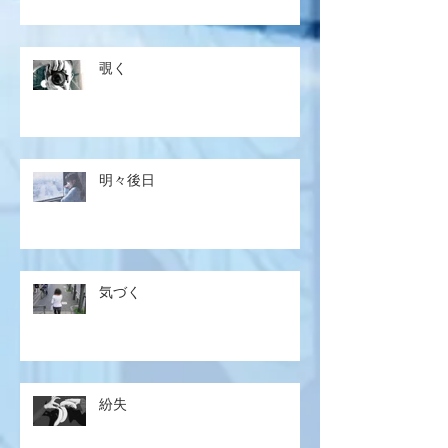
覗く
明々後日
気づく
紛失