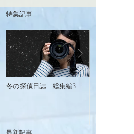
特集記事
冬の探偵日誌 総集編3
冬の探偵日誌
最新記事