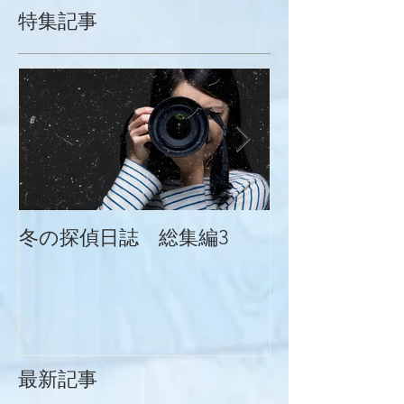
特集記事
冬の探偵日誌 総集編3
冬の探偵日誌
最新記事