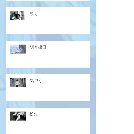
覗く
明々後日
気づく
紛失