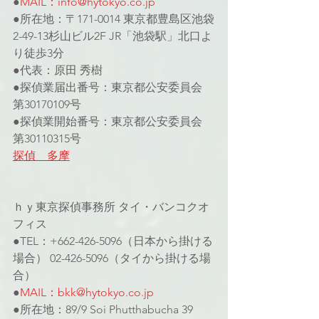
●
MAIL：info@hytokyo.co.jp
●所在地：〒171-0014 東京都豊島区池袋
2-49-13杉山ビル2F JR「池袋駅」北口よ
り徒歩3分
●代表：原田 秀樹
●探偵業届出番号：東京都公安委員会 
第30170109号
●探偵業開始番号：東京都公安委員会 
第30110315号
探偵　多摩
ｈｙ東京探偵事務所 タイ・バンコクオ
フィス
●TEL：+662-426-5096（日本から掛ける
場合） 02-426-5096（タイから掛ける場
合）
●
MAIL：bkk@hytokyo.co.jp
●所在地：89/9 Soi Phutthabucha 39 