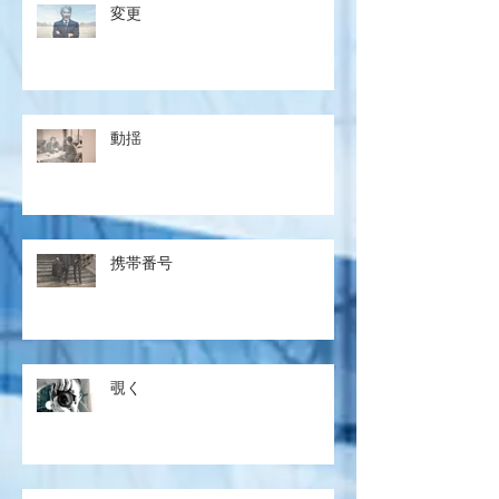
変更
動揺
携帯番号
覗く