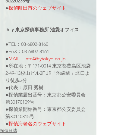
30220235号
●
探偵町田市のウェブサイト
ｈｙ東京探偵事務所 池袋オフィス
●TEL：03-6802-8160
●FAX：03-6802-8161
●
MAIL：info@hytokyo.co.jp
●所在地：〒171-0014 東京都豊島区池袋
2-49-13杉山ビル2F JR「池袋駅」北口よ
り徒歩3分
●代表：原田 秀樹
●探偵業届出番号：東京都公安委員会 
第30170109号
●探偵業開始番号：東京都公安委員会 
第30110315号
●
探偵海老名のウェブサイト
探偵日誌