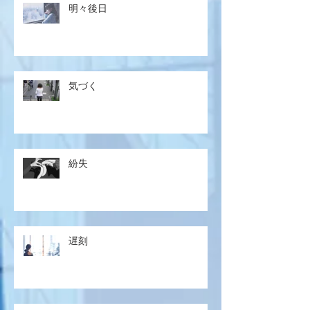
明々後日
気づく
紛失
遅刻