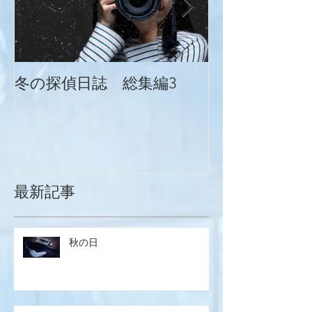
冬の探偵日誌 総集編3
冬の探偵日誌
最新記事
秋の日