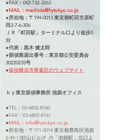
●FAX：042-732-3263
●
MAIL：machida@hytokyo.co.jp
●所在地：〒194-0013 東京都町田市原町
田2-7-6-306
ＪＲ「町田駅」ターミナル口より徒歩5
分
●代表：黒木 健太郎
●探偵業届出番号：東京都公安委員会
30220235号
●
探偵横浜市青葉区のウェブサイト
ｈｙ東京探偵事務所 池袋オフィス
●TEL：03-6802-8160
●FAX：03-6802-8161
●
MAIL：info@hytokyo.co.jp
●所在地：〒171-0014 東京都豊島区池袋
2-49-13杉山ビル2F JR「池袋駅」北口よ