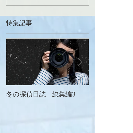
特集記事
冬の探偵日誌 総集編3
冬の探偵日誌