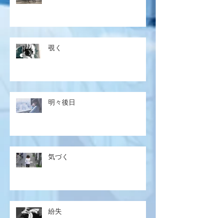
覗く
明々後日
気づく
紛失