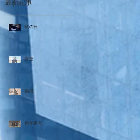
最新記事
秋の日
変更
動揺
携帯番号