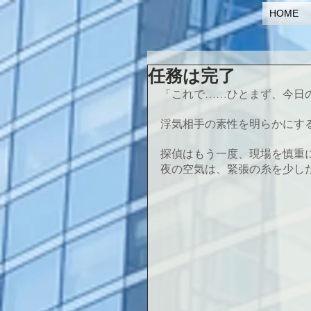
HOME
任務は完了
「これで……ひとまず、今日
浮気相手の素性を明らかにす
探偵はもう一度、現場を慎重
夜の空気は、緊張の糸を少し