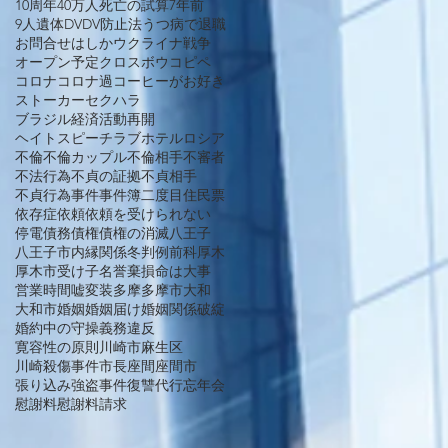
10周年
40万人死亡の試算
7年前
9人遺体
DV
DV防止法
うつ病で退職
お問合せ
はしか
ウクライナ戦争
オープン予定
クロスボウ
コピペ
コロナ
コロナ過
コーヒーがお好き
ストーカー
セクハラ
ブラジル経済活動再開
ヘイトスピーチ
ラブホテル
ロシア
不倫
不倫カップル
不倫相手
不審者
不法行為
不貞の証拠
不貞相手
不貞行為
事件
事件簿
二度目
住民票
依存症
依頼
依頼を受けられない
停電
債務
債権
債権の消滅
八王子
八王子市
内縁関係
冬
判例
前科
厚木
厚木市
受け子
名誉棄損
命は大事
営業時間
嘘
変装
多摩
多摩市
大和
大和市
婚姻
婚姻届け
婚姻関係破綻
婚約中の守操義務違反
寛容性の原則
川崎市麻生区
川崎殺傷事件
市長
座間
座間市
張り込み
強盗事件
復讐代行
忘年会
慰謝料
慰謝料請求