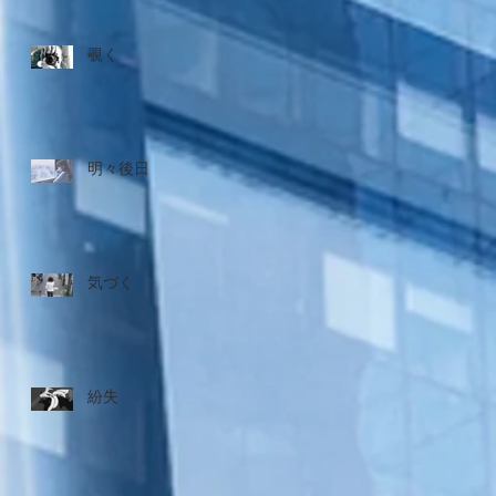
覗く
明々後日
気づく
紛失