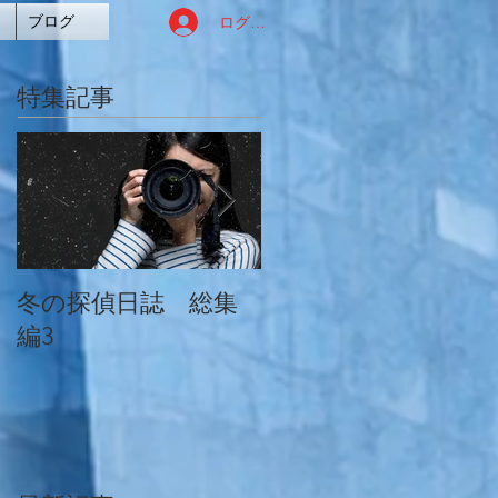
ログイン
ブログ
特集記事
冬の探偵日誌 総集
冬の探偵日誌 総集
編3
編2