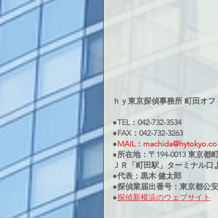
ｈｙ東京探偵事務所 町田オフ
●TEL：042-732-3534
●FAX：042-732-3263
●
MAIL：machida@hytokyo.co.
●所在地：〒194-0013 東京都町
ＪＲ「町田駅」ターミナル口
●代表：黒木 健太郎
●探偵業届出番号：東京都公安委員
●
探偵新横浜のウェブサイト