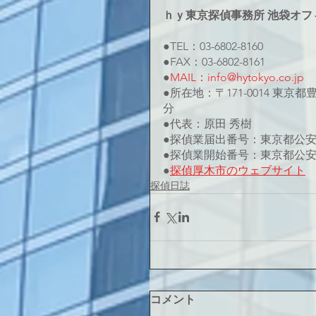
ｈｙ東京探偵事務所 池袋オフ
●TEL：03-6802-8160
●FAX：03-6802-8161
●
MAIL：info@hytokyo.co.jp
●所在地：〒171-0014 東京
分
●代表：原田 秀樹
●探偵業届出番号：東京都公安委員
●探偵業開始番号：東京都公安委員
●
探偵厚木市のウェブサイト
探偵日誌
コメント