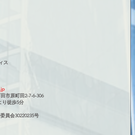
ィス
jp
田市原町田2-7-6-306
より徒歩5分
会30220235号