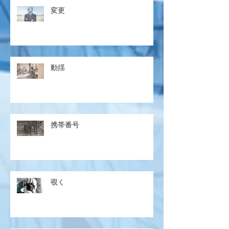
変更
動揺
携帯番号
覗く