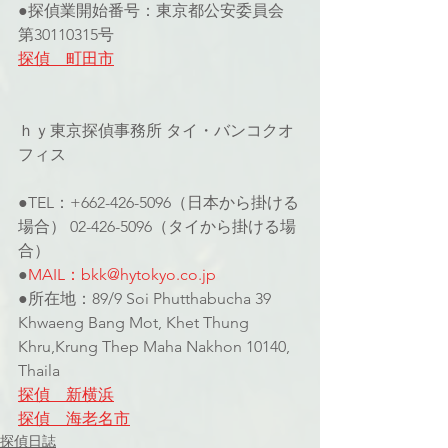
●探偵業開始番号：東京都公安委員会 
第30110315号
探偵　町田
市
ｈｙ東京探偵事務所 タイ・バンコクオ
フィス
●TEL：+662-426-5096（日本から掛ける
場合） 02-426-5096（タイから掛ける場
合）
●
MAIL：bkk@hytokyo.co.jp
●所在地：89/9 Soi Phutthabucha 39 
Khwaeng Bang Mot, Khet Thung 
Khru,Krung Thep Maha Nakhon 10140, 
Thaila
探偵　新横浜
探偵　海老名市
探偵日誌