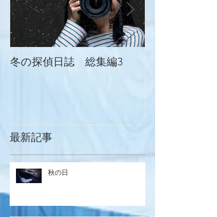
冬の探偵日誌 総集編3
冬の探偵日誌
最新記事
秋の日