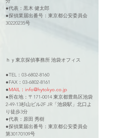
分
●代表：黒木 健太郎
●探偵業届出番号：東京都公安委員会
30220235号
ｈｙ東京探偵事務所 池袋オフィス
●TEL：03-6802-8160
●FAX：03-6802-8161
●
MAIL：info@hytokyo.co.jp
●所在地：〒171-0014 東京都豊島区池袋
2-49-13杉山ビル2F JR「池袋駅」北口よ
り徒歩3分
●代表：原田 秀樹
●探偵業届出番号：東京都公安委員会 
第30170109号