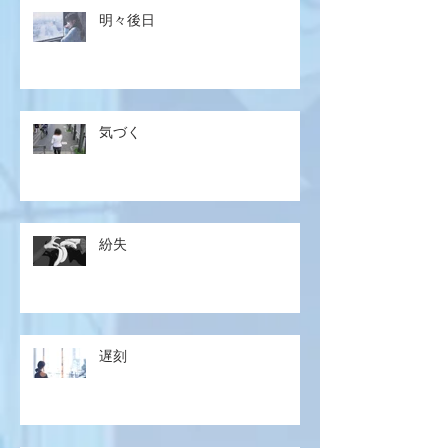
明々後日
気づく
紛失
遅刻