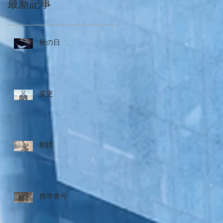
最新記事
秋の日
変更
動揺
携帯番号