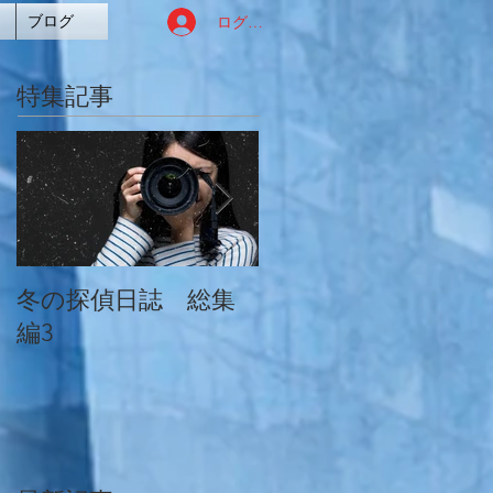
ログイン
ブログ
特集記事
冬の探偵日誌 総集
冬の探偵日誌 総集
編3
編2