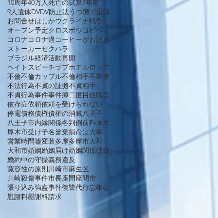
10周年
40万人死亡の試算
7年前
9人遺体
DV
DV防止法
うつ病で退職
お問合せ
はしか
ウクライナ戦争
オープン予定
クロスボウ
コピペ
コロナ
コロナ過
コーヒーがお好き
ストーカー
セクハラ
ブラジル経済活動再開
ヘイトスピーチ
ラブホテル
ロシア
不倫
不倫カップル
不倫相手
不審者
不法行為
不貞の証拠
不貞相手
不貞行為
事件
事件簿
二度目
住民票
依存症
依頼
依頼を受けられない
停電
債務
債権
債権の消滅
八王子
八王子市
内縁関係
冬
判例
前科
厚木
厚木市
受け子
名誉棄損
命は大事
営業時間
嘘
変装
多摩
多摩市
大和
大和市
婚姻
婚姻届け
婚姻関係破綻
婚約中の守操義務違反
寛容性の原則
川崎市麻生区
川崎殺傷事件
市長
座間
座間市
張り込み
強盗事件
復讐代行
忘年会
慰謝料
慰謝料請求