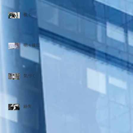
覗く
明々後日
気づく
紛失