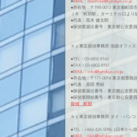
●
MAIL：machida@hytokyo.co.jp
●所在地：〒194-0013 東京都町田市原
ＪＲ「町田駅」ターミナル口より
●代表：黒木 健太郎
●探偵業届出番号：東京都公安委員会3
ｈｙ東京探偵事務所 池袋オフィス
●TEL：03-6802-8160
●FAX：03-6802-8161
●
MAIL：info@hytokyo.co.jp
●所在地：〒171-0014 東京都豊島
●代表：原田 秀樹
●探偵業届出番号：東京都公安委員会 
●探偵業開始番号：東京都公安委員会 
探偵　町田
ｈｙ東京探偵事務所 タイ・バンコ
●TEL：+662-426-5096（日本
●
MAIL：bkk@hytokyo.co.jp