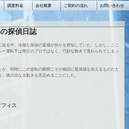
調査料金
会社概要
ご契約の流れ
お問い合わせ
の探偵日誌
に迫る中、冷徹な探偵の直感が何かを察知していた。しかし、ここ
シー運転手は尾行のプロではなく、巧妙な動きで逃れられてしまっ
たが、同時にこの逆転の瞬間こそが物語に緊張感を加えるものだと
り、彼の次なる動きを見定めることにした。
オフィス