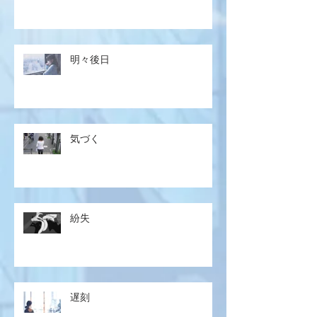
明々後日
気づく
紛失
遅刻