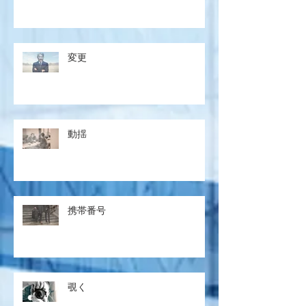
変更
動揺
携帯番号
覗く