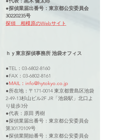
●代表：黒木 健太郎
●探偵業届出番号：東京都公安委員会
30220235号
探偵　相模原のWebサイト
ｈｙ東京探偵事務所 池袋オフィス
●TEL：03-6802-8160
●FAX：03-6802-8161
●
MAIL：info@hytokyo.co.jp
●所在地：〒171-0014 東京都豊島区池袋
2-49-13杉山ビル2F JR「池袋駅」北口よ
り徒歩3分
●代表：原田 秀樹
●探偵業届出番号：東京都公安委員会 
第30170109号
●探偵業開始番号：東京都公安委員会 