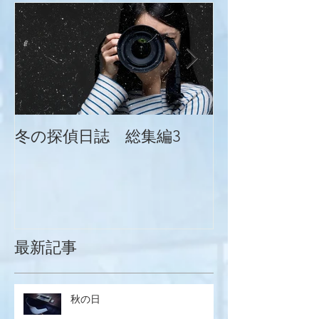
冬の探偵日誌 総集編3
冬の探偵日誌
最新記事
秋の日