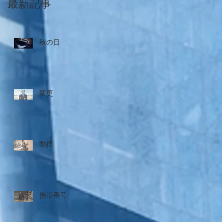
最新記事
秋の日
変更
動揺
携帯番号