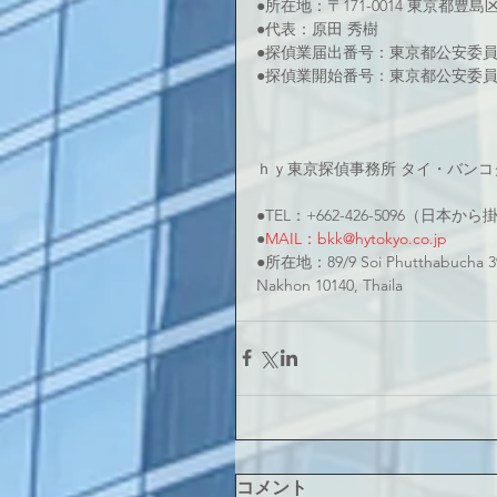
●所在地：〒171-0014 東京都豊島
●代表：原田 秀樹
●探偵業届出番号：東京都公安委員会 
●探偵業開始番号：東京都公安委員会 
ｈｙ東京探偵事務所 タイ・バンコ
●TEL：+662-426-5096（日本
●
MAIL：bkk@hytokyo.co.jp
●所在地：89/9 Soi Phutthabucha 39
Nakhon 10140, Thaila
コメント