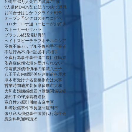
10周年
40万人死亡の試算
7年前
9人遺体
DV
DV防止法
うつ病で退職
お問合せ
はしか
ウクライナ戦争
オープン予定
クロスボウ
コピペ
コロナ
コロナ過
コーヒーがお好き
ストーカー
セクハラ
ブラジル経済活動再開
ヘイトスピーチ
ラブホテル
ロシア
不倫
不倫カップル
不倫相手
不審者
不法行為
不貞の証拠
不貞相手
不貞行為
事件
事件簿
二度目
住民票
依存症
依頼
依頼を受けられない
停電
債務
債権
債権の消滅
八王子
八王子市
内縁関係
冬
判例
前科
厚木
厚木市
受け子
名誉棄損
命は大事
営業時間
嘘
変装
多摩
多摩市
大和
大和市
婚姻
婚姻届け
婚姻関係破綻
婚約中の守操義務違反
寛容性の原則
川崎市麻生区
川崎殺傷事件
市長
座間
座間市
張り込み
強盗事件
復讐代行
忘年会
慰謝料
慰謝料請求