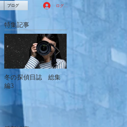
ログイン
ブログ
特集記事
冬の探偵日誌 総集
冬の探偵日誌 総集
編3
編2