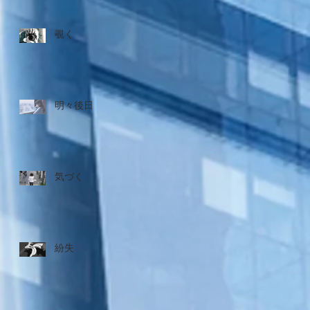
覗く
明々後日
気づく
紛失