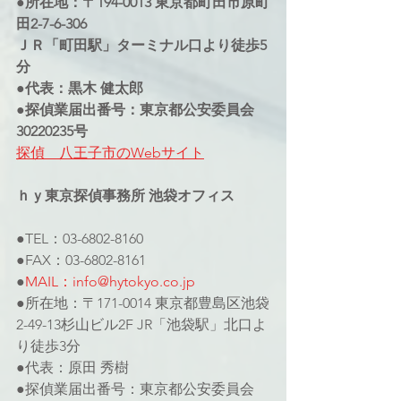
●所在地：〒194-0013 東京都町田市原町
田2-7-6-306
ＪＲ「町田駅」ターミナル口より徒歩5
分
●代表：黒木 健太郎
●探偵業届出番号：東京都公安委員会
30220235号
探偵　八王子市のWebサイト
ｈｙ東京探偵事務所 池袋オフィス
●TEL：03-6802-8160
●FAX：03-6802-8161
●
MAIL：info@hytokyo.co.jp
●所在地：〒171-0014 東京都豊島区池袋
2-49-13杉山ビル2F JR「池袋駅」北口よ
り徒歩3分
●代表：原田 秀樹
●探偵業届出番号：東京都公安委員会 