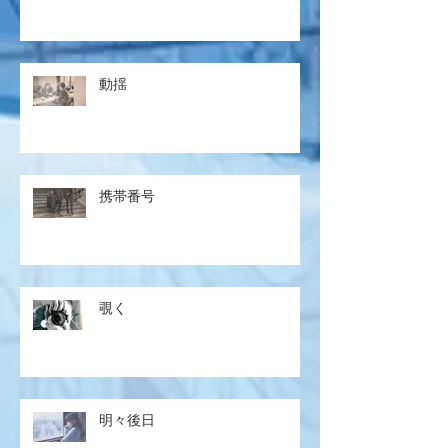
動揺
携帯番号
覗く
明々後日