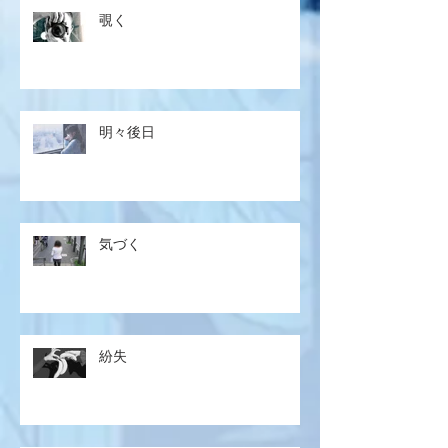
覗く
明々後日
気づく
紛失