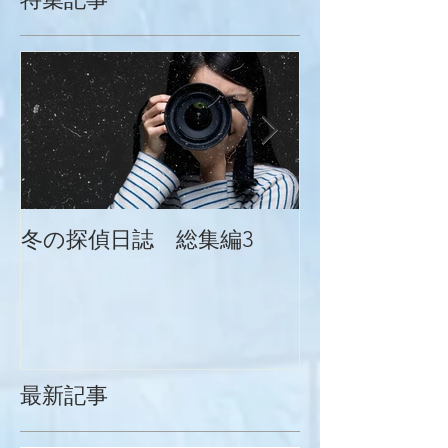
冬の探偵日誌 総集編3
冬の探偵日誌
最新記事