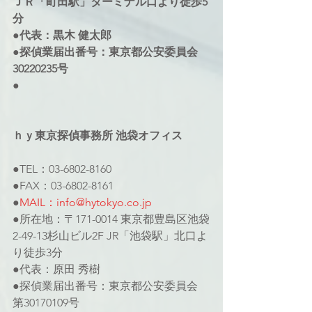
ＪＲ「町田駅」ターミナル口より徒歩5
分
●代表：黒木 健太郎
●探偵業届出番号：東京都公安委員会
30220235号
●
ｈｙ東京探偵事務所 池袋オフィス
●TEL：03-6802-8160
●FAX：03-6802-8161
●
MAIL：info@hytokyo.co.jp
●所在地：〒171-0014 東京都豊島区池袋
2-49-13杉山ビル2F JR「池袋駅」北口よ
り徒歩3分
●代表：原田 秀樹
●探偵業届出番号：東京都公安委員会 
第30170109号