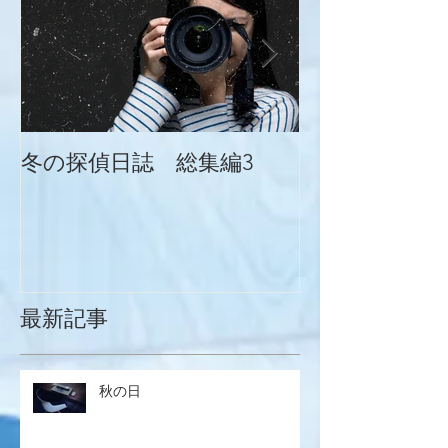
冬の探偵日誌 総集編3
冬の探偵日誌
最新記事
秋の日