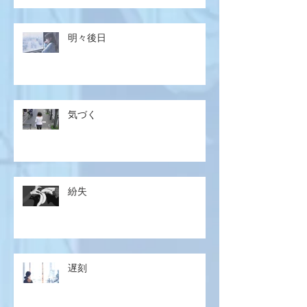
明々後日
気づく
紛失
遅刻