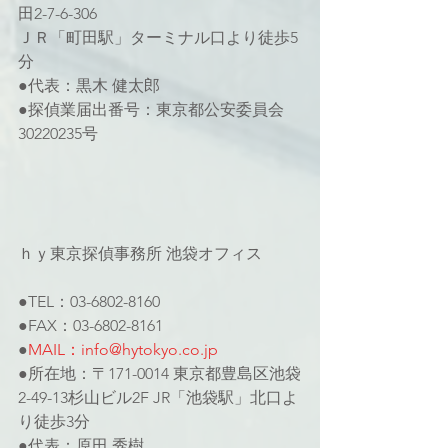
田2-7-6-306
ＪＲ「町田駅」ターミナル口より徒歩5
分
●代表：黒木 健太郎
●探偵業届出番号：東京都公安委員会
30220235号
ｈｙ東京探偵事務所 池袋オフィス
●TEL：03-6802-8160
●FAX：03-6802-8161
●
MAIL：info@hytokyo.co.jp
●所在地：〒171-0014 東京都豊島区池袋
2-49-13杉山ビル2F JR「池袋駅」北口よ
り徒歩3分
●代表：原田 秀樹