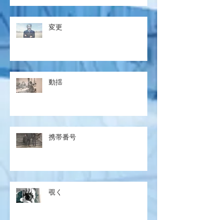
変更
動揺
携帯番号
覗く